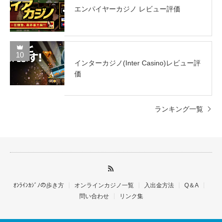
エンパイヤーカジノ レビュー評価
10
インターカジノ(Inter Casino)レビュー評
価
ランキング一覧
ｵﾝﾗｲﾝｶｼﾞﾉの歩き方
オンラインカジノ一覧
入出金方法
Q＆A
問い合わせ
リンク集