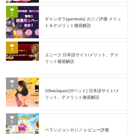
2
ギャンボラ(gambola) カジノ評価 メリッ
ト＆デメリット徹底解説
3
ユニーク 日本語サイト/メリット、デメ
リット徹底解説
4
10betJapan(10ベット) 日本語サイト/メ
リット、デメリット徹底解説
5
ベランジョンカジノ レビュー評価