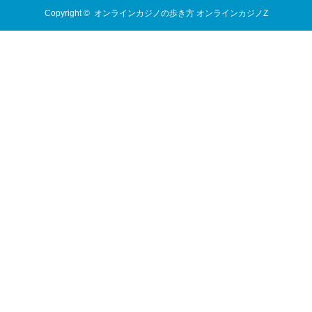
Copyright ©
オンラインカジノの歩き方 オンラインカジノZ