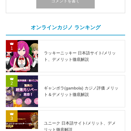
オンラインカジノ ランキング
1
ラッキーニッキー 日本語サイト/メリッ
ト、デメリット徹底解説
2
ギャンボラ(gambola) カジノ評価 メリッ
ト＆デメリット徹底解説
3
ユニーク 日本語サイト/メリット、デメ
リット徹底解説