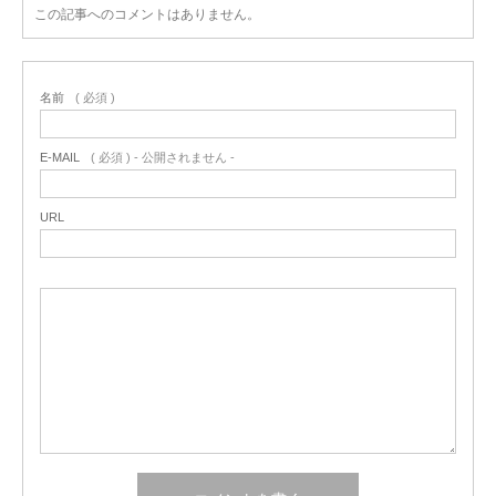
この記事へのコメントはありません。
名前
( 必須 )
E-MAIL
( 必須 ) - 公開されません -
URL