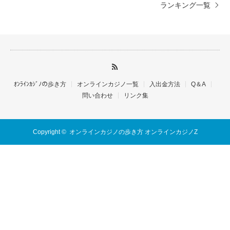
ランキング一覧
ｵﾝﾗｲﾝｶｼﾞﾉの歩き方
オンラインカジノ一覧
入出金方法
Q＆A
問い合わせ
リンク集
Copyright ©
オンラインカジノの歩き方 オンラインカジノZ