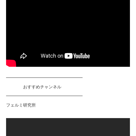
━━━━━━━━━━━━━━━━━━
おすすめチャンネル
━━━━━━━━━━━━━━━━━━
フェルミ研究所