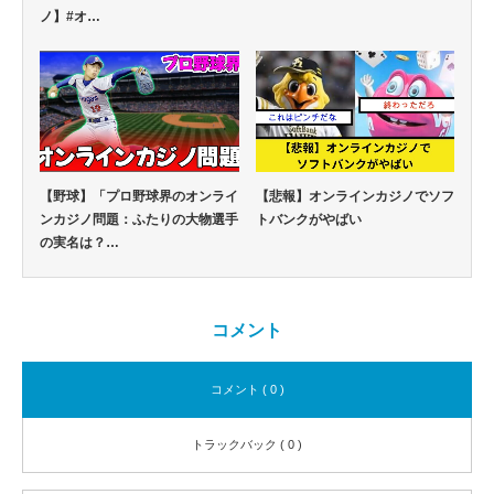
ノ】#オ…
【野球】「プロ野球界のオンライ
【悲報】オンラインカジノでソフ
ンカジノ問題：ふたりの大物選手
トバンクがやばい
の実名は？…
コメント
コメント ( 0 )
トラックバック ( 0 )