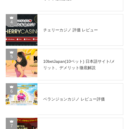
4
チェリーカジノ 評価 レビュー
5
10betJapan(10ベット) 日本語サイト/メ
リット、デメリット徹底解説
6
ベランジョンカジノ レビュー評価
7