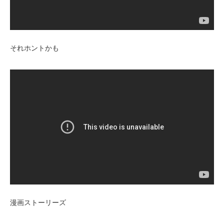
それホントかも
漫画ストーリーズ