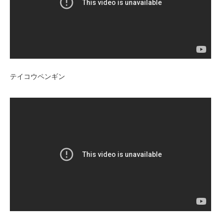
テイコウペンギン