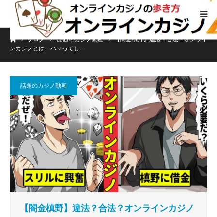
ホーム
ブログ
話題のカジノ動画
【闇金槙野】違法？合法？オンライ
ンカジノとは…ハマってし…
話題のカジノ動画
【闇金槙野】違法？合法？オンラインカジノ