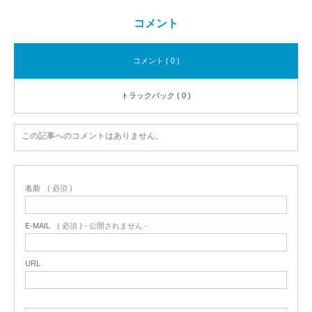
コメント
コメント ( 0 )
トラックバック ( 0 )
この記事へのコメントはありません。
名前
( 必須 )
E-MAIL
( 必須 ) - 公開されません -
URL