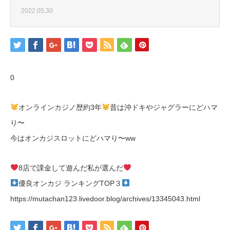
2022.05.30
0
オンラインカジノ歴約3年
昔は沖ドキやジャグラーにどハマ
り〜
今はオンカジスロットにどハマり〜ww
8店で課金して遊んだ私が選んだ
優良オンカジ ランキングTOP３
https://mutachan123.livedoor.blog/archives/13345043.html