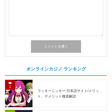
オンラインカジノ ランキング
1
ラッキーニッキー 日本語サイト/メリッ
ト、デメリット徹底解説