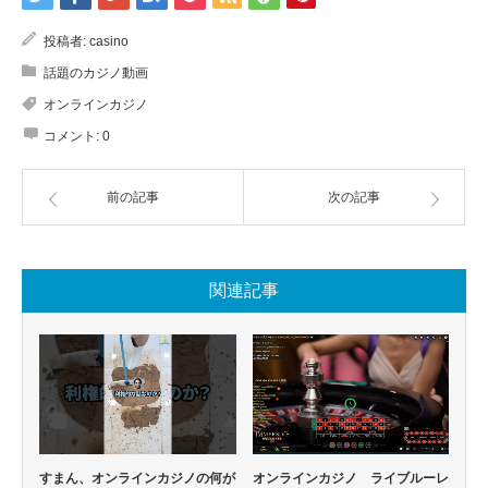
投稿者:
casino
話題のカジノ動画
オンラインカジノ
コメント:
0
前の記事
次の記事
関連記事
すまん、オンラインカジノの何が
オンラインカジノ ライブルーレ