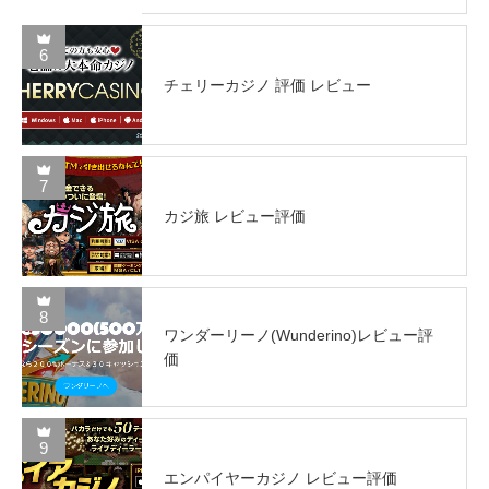
6
チェリーカジノ 評価 レビュー
7
カジ旅 レビュー評価
8
ワンダーリーノ(Wunderino)レビュー評
価
9
エンパイヤーカジノ レビュー評価