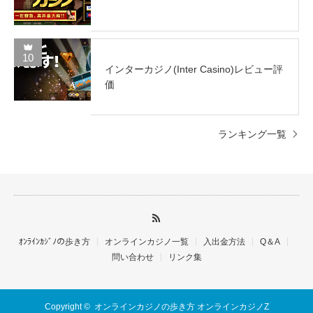
10
インターカジノ(Inter Casino)レビュー評
価
ランキング一覧
ｵﾝﾗｲﾝｶｼﾞﾉの歩き方
オンラインカジノ一覧
入出金方法
Q＆A
問い合わせ
リンク集
Copyright ©
オンラインカジノの歩き方 オンラインカジノZ