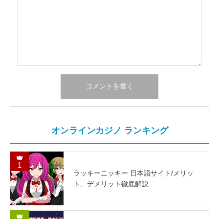
オンラインカジノ ランキング
1
ラッキーニッキー 日本語サイト/メリッ
ト、デメリット徹底解説