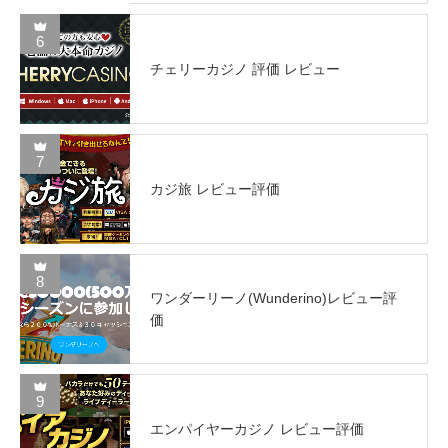
6
チェリーカジノ 評価 レビュー
7
カジ旅 レビュー評価
8
ワンダーリーノ(Wunderino)レビュー評
価
9
エンパイヤーカジノ レビュー評価