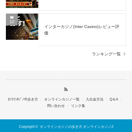
10
インターカジノ(Inter Casino)レビュー評
価
ランキング一覧
ｵﾝﾗｲﾝｶｼﾞﾉの歩き方
オンラインカジノ一覧
入出金方法
Q＆A
問い合わせ
リンク集
Copyright ©
オンラインカジノの歩き方 オンラインカジノZ