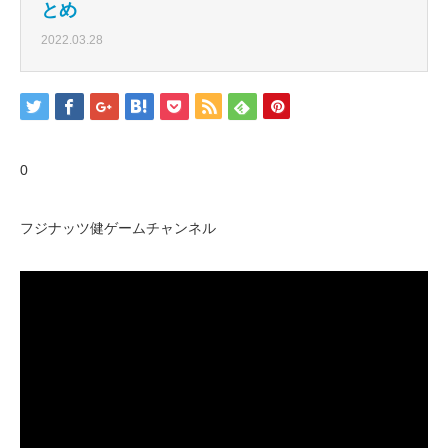
とめ
2022.03.28
0
フジナッツ健ゲームチャンネル