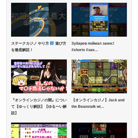
ステークカジノ やり方
遊び方
Зубарев поймал занос!
を徹底解説！
#shorts #зан…
『オンラインカジノの闇』につい
【オンラインカジノ】Jack and
て【ゆっくり解説】【ゆるーい解
the Beanstalk wi…
説】