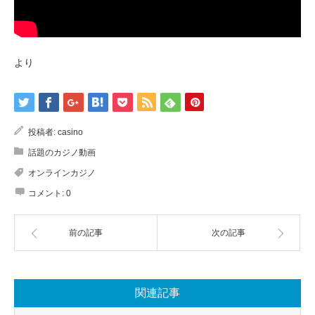
より
投稿者:
casino
話題のカジノ動画
オンラインカジノ
コメント:
0
前の記事
次の記事
関連記事