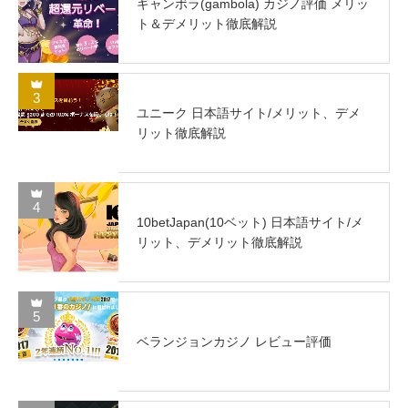
ギャンボラ(gambola) カジノ評価 メリッ
ト＆デメリット徹底解説
3
ユニーク 日本語サイト/メリット、デメ
リット徹底解説
4
10betJapan(10ベット) 日本語サイト/メ
リット、デメリット徹底解説
5
ベランジョンカジノ レビュー評価