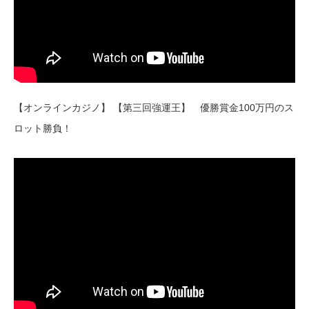
【オンラインカジノ】 【第三回強運王】 優勝賞金100万円のス
ロット勝負！