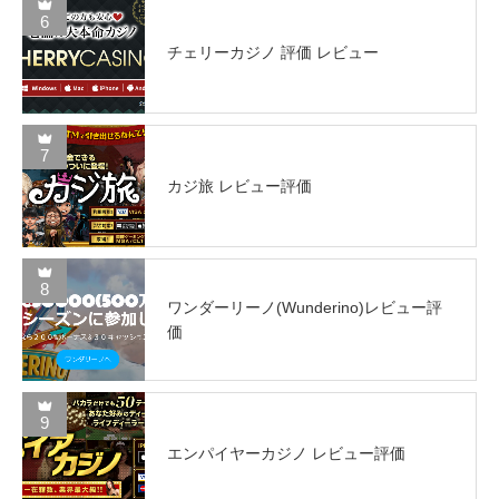
6
チェリーカジノ 評価 レビュー
7
カジ旅 レビュー評価
8
ワンダーリーノ(Wunderino)レビュー評
価
9
エンパイヤーカジノ レビュー評価