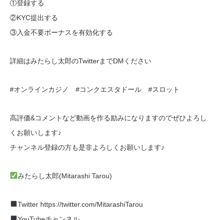
①登録する
②KYC提出する
③入金不要ボーナスを有効化する
詳細はみたらし太郎のTwitterまでDMください
#オンラインカジノ #コンクエスタドール #スロット
高評価&コメントなど動画を作る励みになりますのでぜひよろし
くお願いします♪
チャンネル登録の方も是非よろしくお願いします♪
みたらし太郎(Mitarashi Tarou)
Twitter https://twitter.com/MitarashiTarou
YouTubeチャンネル