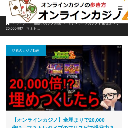
ホーム
ブログ
話題のカジノ動画
【オンラインカジノ】全埋まりで
20,000倍!? マネト…
話題のカジノ動画
【オンラインカジノ】全埋まりで20,000
倍!? マネトレタイプのフリスピで爆発力あ