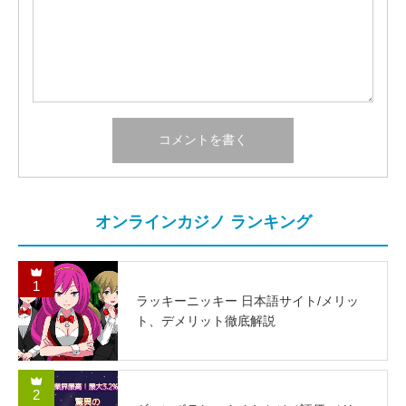
オンラインカジノ ランキング
1
ラッキーニッキー 日本語サイト/メリッ
ト、デメリット徹底解説
2