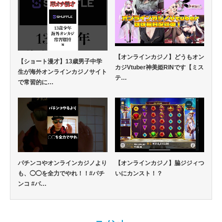
【オンラインカジノ】どうもオン
【ショート漫才】13歳男子中学
カジVtuber神美姫RINです【ミス
生が海外オンラインカジノサイト
テ…
で常習的に…
パチンコやオンラインカジノより
【オンラインカジノ】脇ジジィつ
も、◯◯を全力でやれ！！#パチ
いにカンスト！？
ンコ #パ…