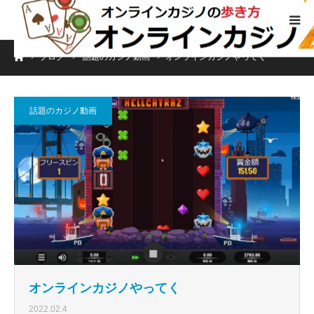
ホーム
ブログ
話題のカジノ動画
オンラインカジノやってく
話題のカジノ動画
オンラインカジノやってく
2022.02.4