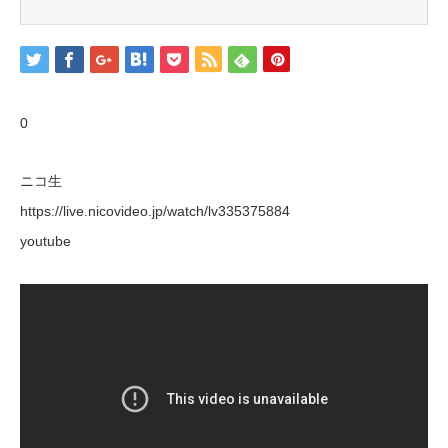
0
ニコ生
https://live.nicovideo.jp/watch/lv335375884
youtube