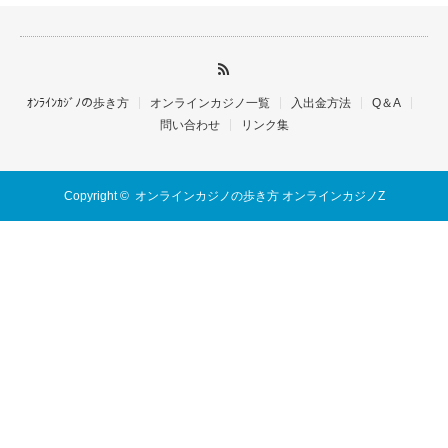
ｵﾝﾗｲﾝｶｼﾞﾉの歩き方
オンラインカジノ一覧
入出金方法
Q＆A
問い合わせ
リンク集
Copyright ©
オンラインカジノの歩き方 オンラインカジノZ