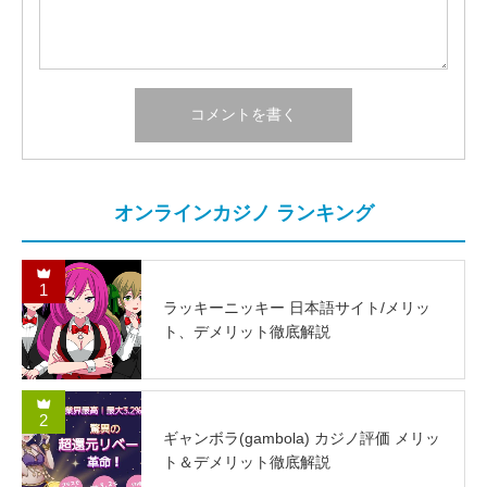
オンラインカジノ ランキング
1
ラッキーニッキー 日本語サイト/メリッ
ト、デメリット徹底解説
2
ギャンボラ(gambola) カジノ評価 メリッ
ト＆デメリット徹底解説