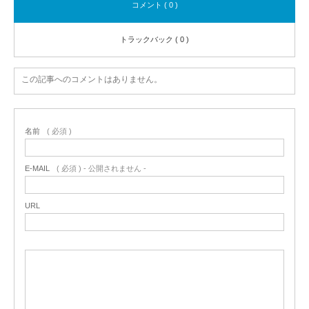
コメント ( 0 )
トラックバック ( 0 )
この記事へのコメントはありません。
名前
( 必須 )
E-MAIL
( 必須 ) - 公開されません -
URL