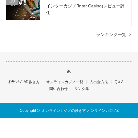
10
インターカジノ(Inter Casino)レビュー評
価
ランキング一覧
ｵﾝﾗｲﾝｶｼﾞﾉの歩き方
オンラインカジノ一覧
入出金方法
Q＆A
問い合わせ
リンク集
Copyright ©
オンラインカジノの歩き方 オンラインカジノZ