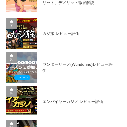
リット、デメリット徹底解説
7
カジ旅 レビュー評価
8
ワンダーリーノ(Wunderino)レビュー評
価
9
エンパイヤーカジノ レビュー評価