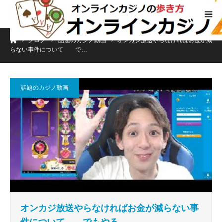
ホーム
ブログ
話題のカジノ動画
オンカジ放送やらなければお金が減
らない事件について で…
話題のカジノ動画
オンカジ放送やらなければお金が減らない事
件について でもやる