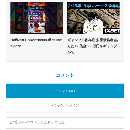
Поймал Божественный занос
ギャンブル依存症 多重債務者 詰
в dork …
んだTV 借金580万円をギャンブ
ルで…
コメント
コメント ( 0 )
トラックバック ( 0 )
この記事へのコメントはありません。