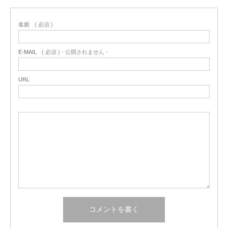
名前
( 必須 )
E-MAIL
( 必須 ) - 公開されません -
URL