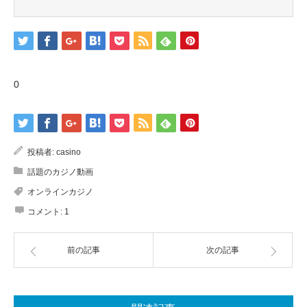
0
投稿者:
casino
話題のカジノ動画
オンラインカジノ
コメント:
1
前の記事
次の記事