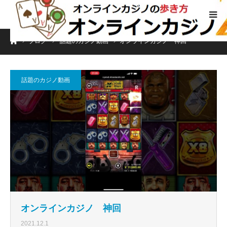
ホーム
ブログ
話題のカジノ動画
オンラインカジノ 神回
話題のカジノ動画
オンラインカジノ 神回
2021.12.1