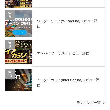
8
ワンダーリーノ(Wunderino)レビュー評
価
9
エンパイヤーカジノ レビュー評価
10
インターカジノ(Inter Casino)レビュー評
価
ランキング一覧