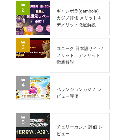
2
ギャンボラ(gambola)
カジノ評価 メリット＆
デメリット徹底解説
3
ユニーク 日本語サイト/
メリット、デメリット
徹底解説
4
ベランジョンカジノ レ
ビュー評価
5
チェリーカジノ 評価 レ
ビュー