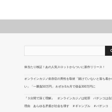
体当たり検証！あの人気スロットからついに新作リリース！
オンラインカジノ依存症の男性を取材「賭けていないと落ち着か
い」「一勝負50万円」 わずか3カ月で借金300万円に
『３分間で深く理解』 オンラインカジノは犯罪 パチンコは合
理由 あらゆる矛盾が社会を壊す ＃ギャンブル ＃パチンコ 