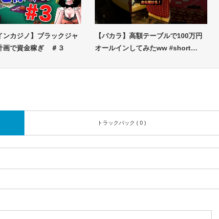
インカジノ】ブラックジャ
【バカラ】高額テーブルで100万円
計画で資金稼ぎ ＃３
オールインしてみたww #short…
トラックバック ( 0 )