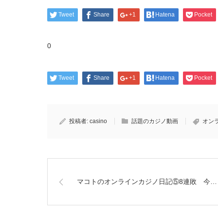
Tweet
Share
+1
Hatena
Pocket
0
Tweet
Share
+1
Hatena
Pocket
投稿者:
casino
話題のカジノ動画
オン
マコトのオンラインカジノ日記⑤8連敗 今…