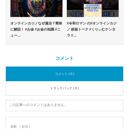
オンラインカジノなぜ違法？簡単
#令和ロマン の#オンラインカジ
に解説！ #お金 #お金の知識 #ニ
ノ 鉄板トーク #くりぃむナンタ
ュー…
ラ #…
コメント
コメント ( 0 )
トラックバック ( 0 )
この記事へのコメントはありません。
名前
( 必須 )