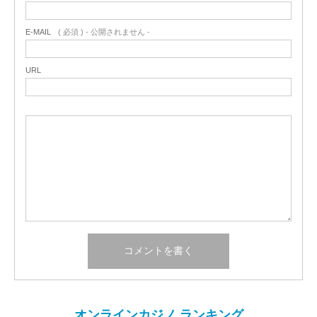
E-MAIL
( 必須 ) - 公開されません -
URL
オンラインカジノ ランキング