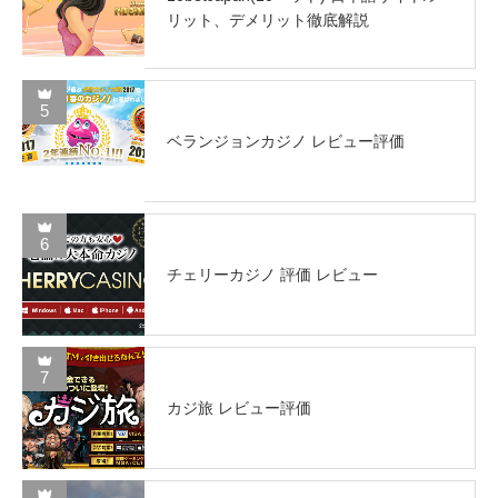
リット、デメリット徹底解説
5
ベランジョンカジノ レビュー評価
6
チェリーカジノ 評価 レビュー
7
カジ旅 レビュー評価