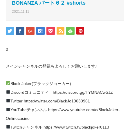
BONANZA パート６２ #shorts
2021.11.11
0
メインチャンネルの登録もよろしくお願いします♪
↓↓↓
Black Joker(ブラックジョーカー)
Discordコミュニティ https://discord.gg/TYMNACwSJZ
Twitter https://twitter.com/BlackJo19030961
YouTubeチャンネル https://www.youtube.com/c/BlackJoker-
Onlinecasino
Twitchチャンネル https://www.twitch.tv/blackjoker0113