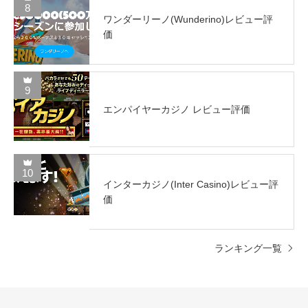
8
ワンダーリーノ(Wunderino)レビュー評
価
9
エンパイヤーカジノ レビュー評価
10
インターカジノ(Inter Casino)レビュー評
価
ランキング一覧