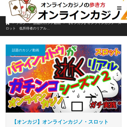
ホーム
ブログ
話題のカジノ動画
【オンカジ】オンラインカジノ・ス
ロット 低所得者のリアル…
話題のカジノ動画
【オンカジ】オンラインカジノ・スロット