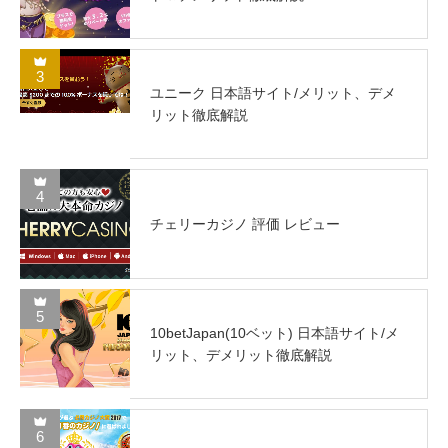
3
ユニーク 日本語サイト/メリット、デメ
リット徹底解説
4
チェリーカジノ 評価 レビュー
5
10betJapan(10ベット) 日本語サイト/メ
リット、デメリット徹底解説
6