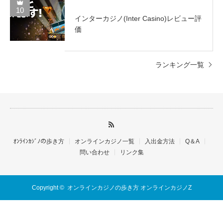
10
インターカジノ(Inter Casino)レビュー評
価
ランキング一覧
ｵﾝﾗｲﾝｶｼﾞﾉの歩き方
オンラインカジノ一覧
入出金方法
Q＆A
問い合わせ
リンク集
Copyright ©
オンラインカジノの歩き方 オンラインカジノZ