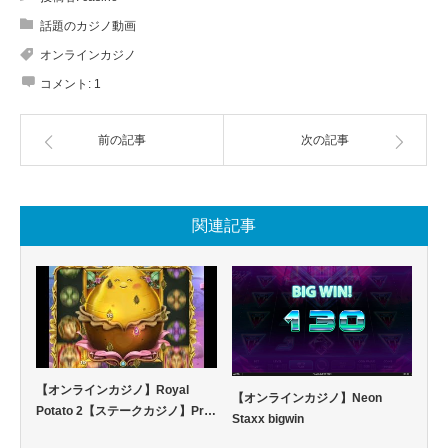
話題のカジノ動画
オンラインカジノ
コメント:
1
前の記事
次の記事
関連記事
【オンラインカジノ】Royal
【オンラインカジノ】Neon
Potato 2【ステークカジノ】Pr…
Staxx bigwin