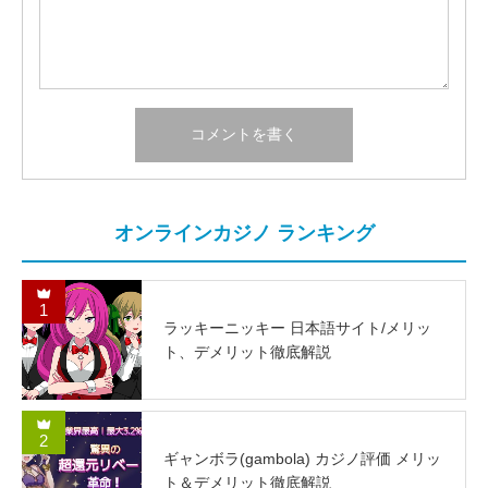
オンラインカジノ ランキング
1
ラッキーニッキー 日本語サイト/メリッ
ト、デメリット徹底解説
2
ギャンボラ(gambola) カジノ評価 メリッ
ト＆デメリット徹底解説