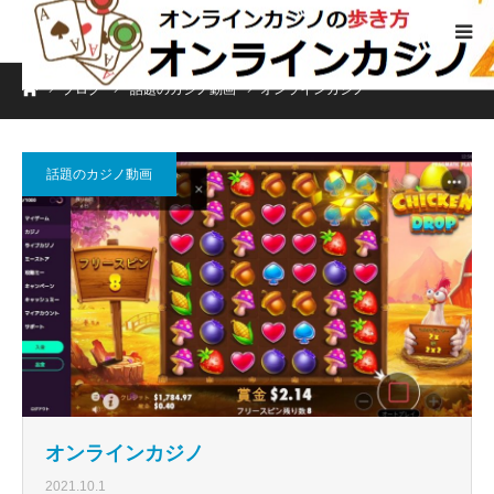
ホーム
ブログ
話題のカジノ動画
オンラインカジノ
話題のカジノ動画
オンラインカジノ
2021.10.1