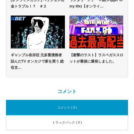
金トラブル！？ ＃２
my life)【オンライ…
ギャンブル依存症 元多重債務者
【衝撃のラスト】ラスベガススロ
詰んだTV オンカジで家を買う 総
ットが最後に爆発しました。
収支…
コメント
コメント ( 0 )
トラックバック ( 0 )