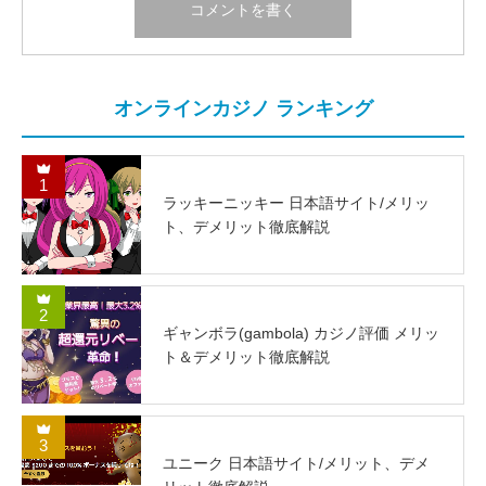
オンラインカジノ ランキング
1
ラッキーニッキー 日本語サイト/メリッ
ト、デメリット徹底解説
2
ギャンボラ(gambola) カジノ評価 メリッ
ト＆デメリット徹底解説
3
ユニーク 日本語サイト/メリット、デメ