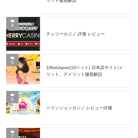
リット徹底解説
4
チェリーカジノ 評価 レビュー
5
10betJapan(10ベット) 日本語サイト/メ
リット、デメリット徹底解説
6
ベランジョンカジノ レビュー評価
7