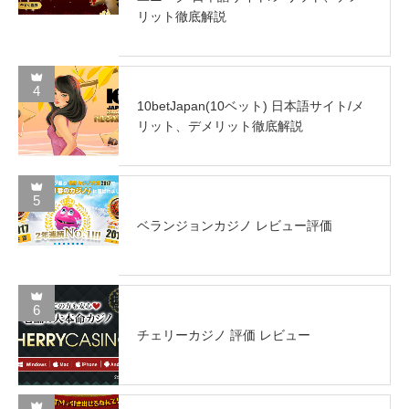
リット徹底解説
4
10betJapan(10ベット) 日本語サイト/メ
リット、デメリット徹底解説
5
ベランジョンカジノ レビュー評価
6
チェリーカジノ 評価 レビュー