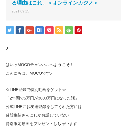
る理由はこれ。＜オンラインカジノ＞
2021.09.15
0
はいっMOCOチャンネルへようこそ！
こんにちは、MOCOです♪
☆LINE登録で特別動画をゲット☆
「2年間で5万円が3000万円になった話」
公式LINEにお友達登録をしてくれた方には
普段生徒さんにしかお話していない
特別限定動画をプレゼントしちゃいます