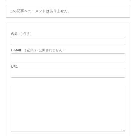
この記事へのコメントはありません。
名前
( 必須 )
E-MAIL
( 必須 ) - 公開されません -
URL