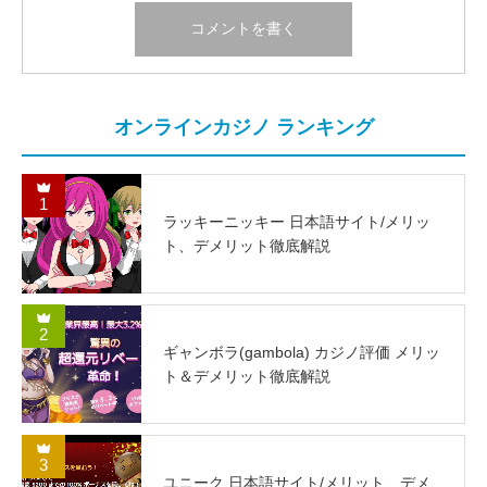
オンラインカジノ ランキング
1
ラッキーニッキー 日本語サイト/メリッ
ト、デメリット徹底解説
2
ギャンボラ(gambola) カジノ評価 メリッ
ト＆デメリット徹底解説
3
ユニーク 日本語サイト/メリット、デメ