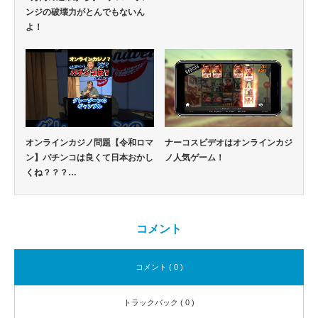
ンジの破壊力がとんでもないん
よ！
オンラインカジノ問題【令和ロマ
ナーコスビデオはオンラインカジ
ン】パチンコは良くて日本おかし
ノ人気ゲーム！
くね？？？…
コメント
コメント ( 0 )
トラックバック ( 0 )