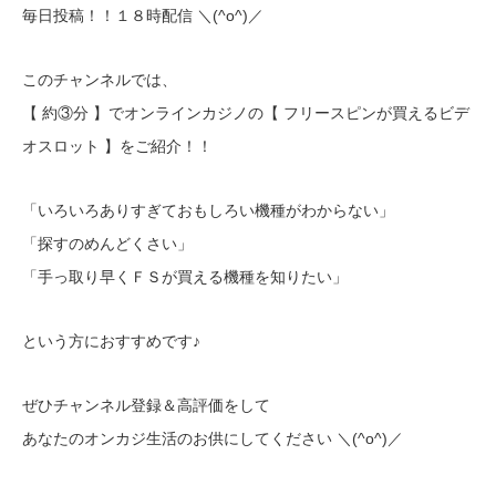
毎日投稿！！１８時配信 ＼(^o^)／
このチャンネルでは、
【 約③分 】でオンラインカジノの【 フリースピンが買えるビデ
オスロット 】をご紹介！！
「いろいろありすぎておもしろい機種がわからない」
「探すのめんどくさい」
「手っ取り早くＦＳが買える機種を知りたい」
という方におすすめです♪
ぜひチャンネル登録＆高評価をして
あなたのオンカジ生活のお供にしてください ＼(^o^)／