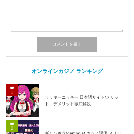
オンラインカジノ ランキング
1
ラッキーニッキー 日本語サイト/メリッ
ト、デメリット徹底解説
2
ギャンボラ(gambola) カジノ評価 メリッ