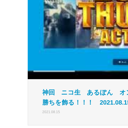
神回 ニコ生 あるぽん オ
勝ちを飾る！！！ 2021.08.1
2021.08.15