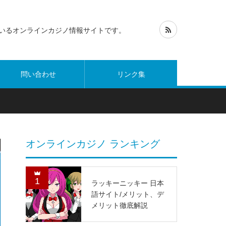
いるオンラインカジノ情報サイトです。
問い合わせ
リンク集
オンラインカジノ ランキング
1
ラッキーニッキー 日本
語サイト/メリット、デ
メリット徹底解説