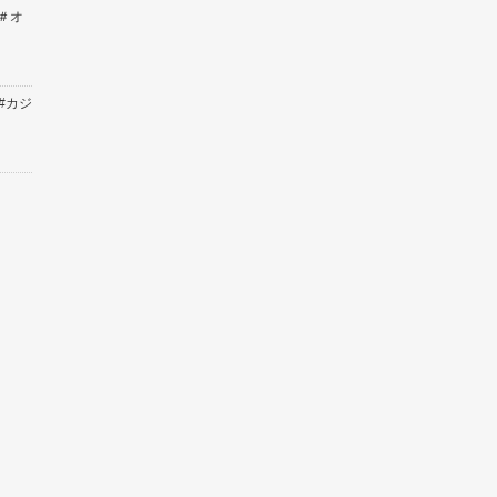
＃オ
マ#カジ