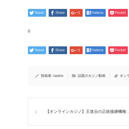
Tweet
Share
+1
Hatena
Pocket
0
Tweet
Share
+1
Hatena
Pocket
投稿者:
casino
話題のカジノ動画
オン
【オンラインカジノ】王道台の正統後継機種