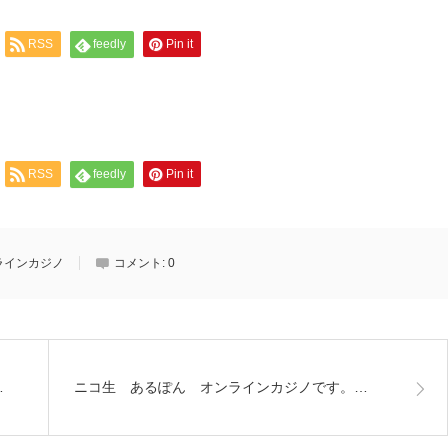
RSS
feedly
Pin it
RSS
feedly
Pin it
ラインカジノ
コメント:
0
…
ニコ生 あるぽん オンラインカジノです。…