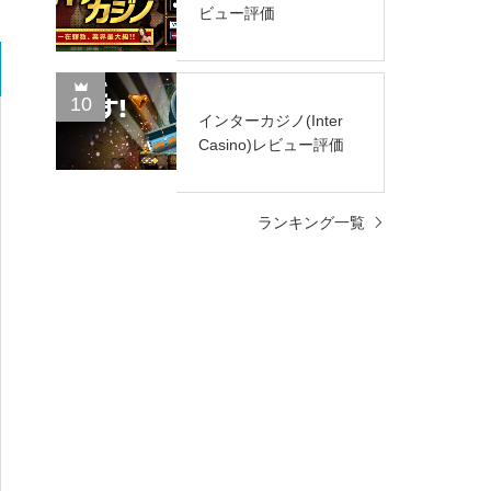
ビュー評価
10
インターカジノ(Inter
Casino)レビュー評価
ランキング一覧