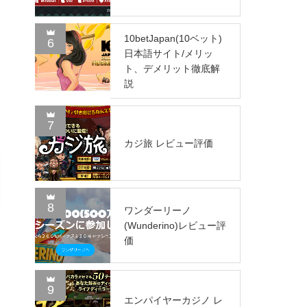
10betJapan(10ベット)
6
日本語サイト/メリッ
ト、デメリット徹底解
説
7
カジ旅 レビュー評価
8
ワンダーリーノ
(Wunderino)レビュー評
価
9
エンパイヤーカジノ レ