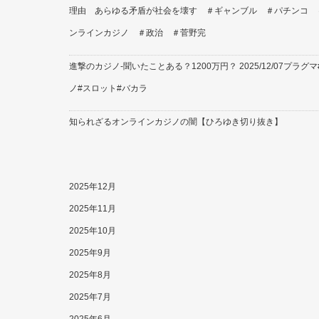
理由 あらゆる矛盾が社会を壊す ＃ギャンブル ＃パチンコ 
ンラインカジノ ＃政治 ＃菅野完
進撃のカジノ-聞いたことある？1200万円？ 2025/12/07プラグ
ノ#スロット#バカラ
知られざるオンラインカジノの闇【ひろゆき切り抜き】
2025年12月
2025年11月
2025年10月
2025年9月
2025年8月
2025年7月