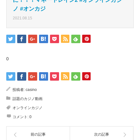
ノ #オンカジ
2021.08.15
0
投稿者:
casino
話題のカジノ動画
オンラインカジノ
コメント:
0
前の記事
次の記事