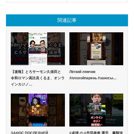
関連記事
【速報】とろサーモン久保田と
Лёгкий лямчик
令和ロマン高比良くるま、オンラ
#плохойпарень #заносы…
インカジノ…
ЗАНОС ПОСЛЕДНЕЙ
#卓球 の #丹羽孝希 選手、書類送