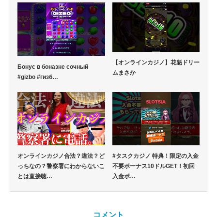
【オンラインカジノ】花魁ドリー
Бонус в боназне сочный
ムまさか
#gizbo #гизб…
オンラインカジノ合法？違法？ど
#タスクカジノ 特典！限定の入金
っちなの？警察署にわからないこ
不要ボーナス10ドルGET！初回
とは直接聴…
入金ボ…
コメント