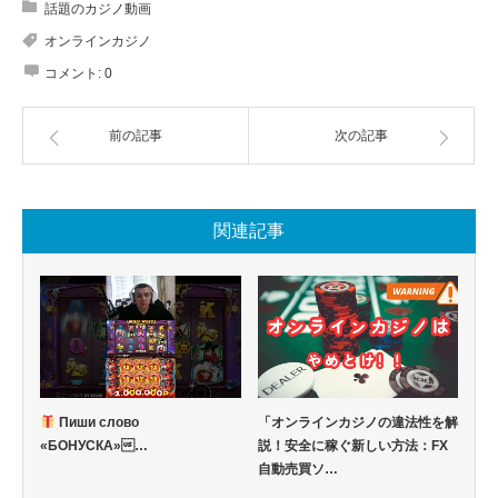
話題のカジノ動画
オンラインカジノ
コメント:
0
前の記事
次の記事
関連記事
Пиши слово
「オンラインカジノの違法性を解
«БОНУСКА»…
説！安全に稼ぐ新しい方法：FX
自動売買ソ…