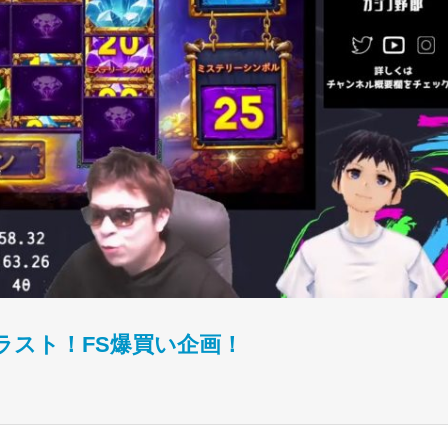
ラスト！FS爆買い企画！