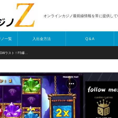
オンラインカジノ最前線情報を常に提供して
ジノ一覧
入出金方法
Q＆A
GWラスト！FS爆…