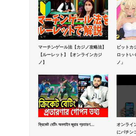
マーチンゲール法【カジノ攻略法】
ビットカ
【ルーレット】【オンラインカジ
ロットい
ノ】
ノ」
ক্রিকেট বেটিং অনলাইন জুয়ার প্রতারণ…
オンライン
にパチン