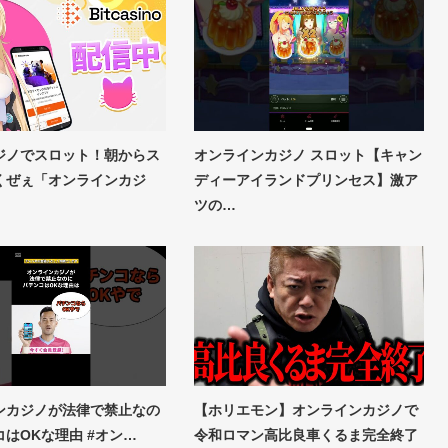
ジノでスロット！朝からス
オンラインカジノ スロット【キャン
くぜぇ「オンラインカジ
ディーアイランドプリンセス】激ア
ツの…
カジノが法律で禁止なの
【ホリエモン】オンラインカジノで
コはOKな理由 #オン…
令和ロマン高比良車くるま完全終了