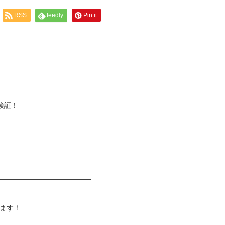
RSS
feedly
Pin it
検証！
—————————————
ます！