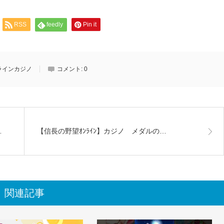
RSS
feedly
Pin it
ラインカジノ
コメント:
0
…
【信長の野望ｵﾝﾗｲﾝ】カジノ メダルの…
関連記事