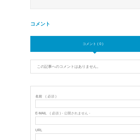
コメント
コメント ( 0 )
この記事へのコメントはありません。
名前
( 必須 )
E-MAIL
( 必須 ) - 公開されません -
URL