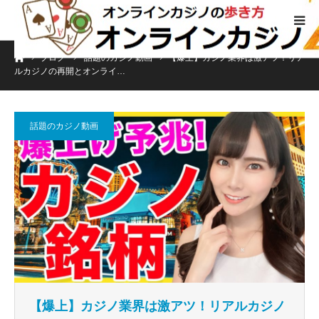
ホーム
ブログ
話題のカジノ動画
【爆上】カジノ業界は激アツ！リア
ルカジノの再開とオンライ…
話題のカジノ動画
【爆上】カジノ業界は激アツ！リアルカジノ