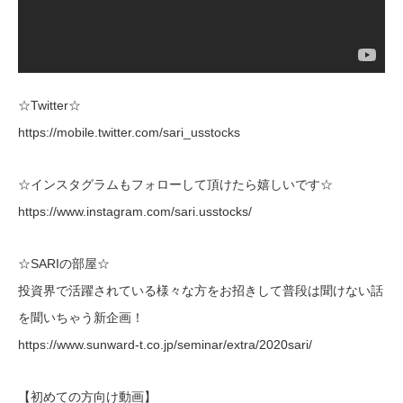
☆Twitter☆
https://mobile.twitter.com/sari_usstocks
☆インスタグラムもフォローして頂けたら嬉しいです☆
https://www.instagram.com/sari.usstocks/
☆SARIの部屋☆
投資界で活躍されている様々な方をお招きして普段は聞けない話
を聞いちゃう新企画！
https://www.sunward-t.co.jp/seminar/extra/2020sari/
【初めての方向け動画】