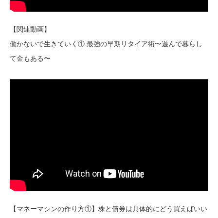
【関連動画】
働かないで生きていく① 最強の早期リタイア術〜遊んで暮らし
て金もある〜
【マネーマシンの作り方①】株と債券は具体的にどう買えばいい