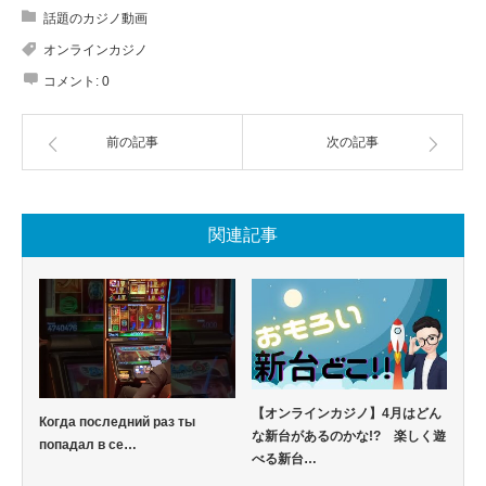
話題のカジノ動画
オンラインカジノ
コメント:
0
前の記事
次の記事
関連記事
【オンラインカジノ】4月はどん
Когда последний раз ты
な新台があるのかな!? 楽しく遊
попадал в се…
べる新台…