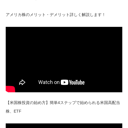
アメリカ株のメリット・デメリット詳しく解説します！
【米国株投資の始め方】簡単4ステップで始められる米国高配当
株、ETF