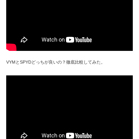
VYMとSPYDどっちが良いの？徹底比較してみた。