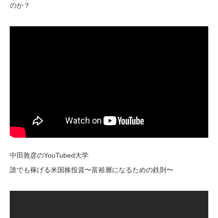
のか？
中田敦彦のYouTubed大学
誰でも稼げる米国株投資〜富裕層になるための鉄則〜