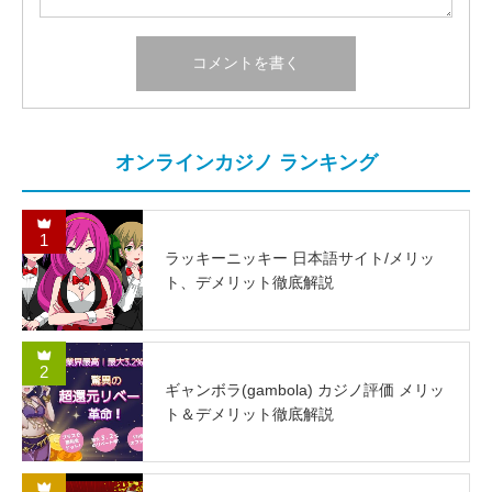
オンラインカジノ ランキング
1
ラッキーニッキー 日本語サイト/メリッ
ト、デメリット徹底解説
2
ギャンボラ(gambola) カジノ評価 メリッ
ト＆デメリット徹底解説