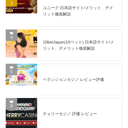
3
ユニーク 日本語サイト/メリット、デメ
リット徹底解説
4
10betJapan(10ベット) 日本語サイト/メ
リット、デメリット徹底解説
5
ベランジョンカジノ レビュー評価
6
チェリーカジノ 評価 レビュー