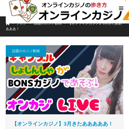
ホーム
ブログ
話題のカジノ動画
【オンラインカジノ】3月きたああ
あああ！
話題のカジノ動画
【オンラインカジノ】3月きたあああああ！