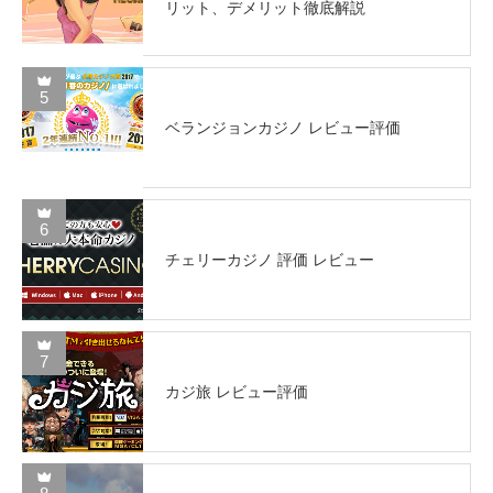
リット、デメリット徹底解説
5
ベランジョンカジノ レビュー評価
6
チェリーカジノ 評価 レビュー
7
カジ旅 レビュー評価