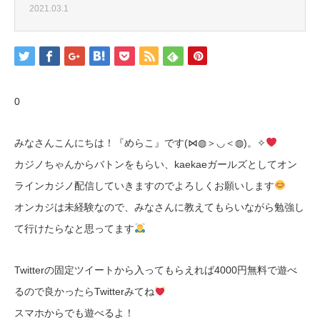
2021.03.1
0
みなさんこんにちは！『めらこ』です(⋈◍＞◡＜◍)。✧
カジノちゃんからバトンをもらい、kaekaeガールズとしてオン
ラインカジノ配信していきますのでよろしくお願いします
オンカジは未経験なので、みなさんに教えてもらいながら勉強し
て行けたらなと思ってます
Twitterの固定ツイートから入ってもらえれば4000円無料で遊べ
るので良かったらTwitterみてね
スマホからでも遊べるよ！