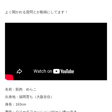
よく聞かれる質問とか動画にしてます！
名前：筋肉 めらこ
出身地：福岡育ち（大阪在住）
身長：163cm
趣味：ロリータファッション/ゲーム/食べ歩き