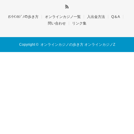
ｵﾝﾗｲﾝｶｼﾞﾉの歩き方
オンラインカジノ一覧
入出金方法
Q＆A
問い合わせ
リンク集
Copyright ©
オンラインカジノの歩き方 オンラインカジノZ