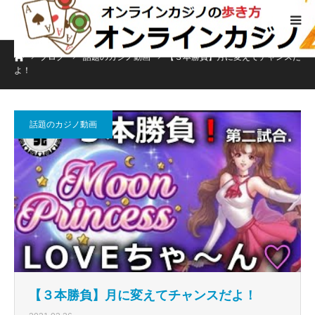
ホーム
ブログ
話題のカジノ動画
【３本勝負】月に変えてチャンスだ
よ！
話題のカジノ動画
【３本勝負】月に変えてチャンスだよ！