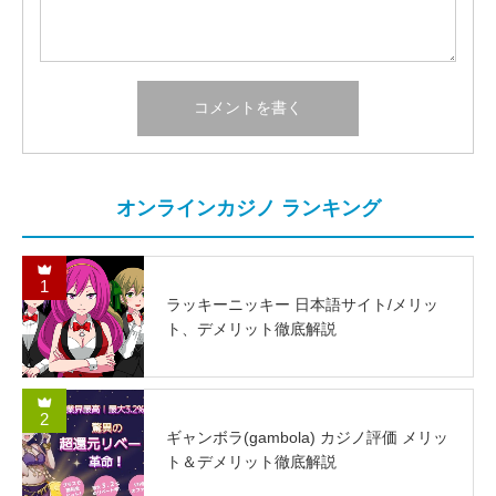
オンラインカジノ ランキング
1
ラッキーニッキー 日本語サイト/メリッ
ト、デメリット徹底解説
2
ギャンボラ(gambola) カジノ評価 メリッ
ト＆デメリット徹底解説