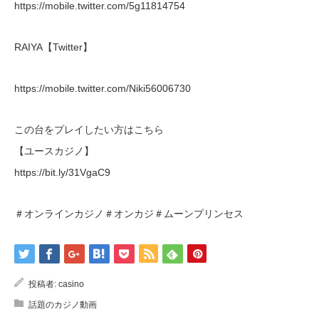
https://mobile.twitter.com/5g11814754
RAIYA【Twitter】
https://mobile.twitter.com/Niki56006730
この台をプレイしたい方はこちら
【ユースカジノ】
https://bit.ly/31VgaC9
＃オンラインカジノ＃オンカジ＃ムーンプリンセス
投稿者:
casino
話題のカジノ動画