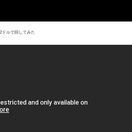
2ドルで回してみた