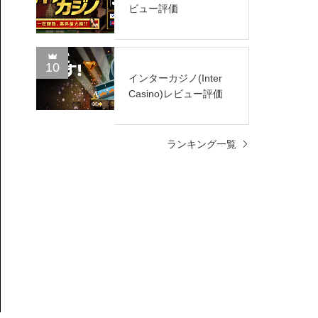
ビュー評価
10
インターカジノ(Inter
Casino)レビュー評価
ランキング一覧