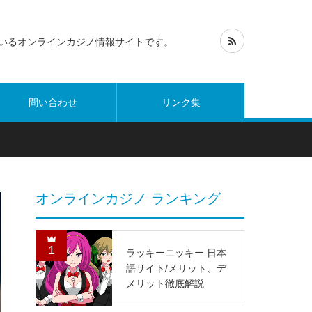
いるオンラインカジノ情報サイトです。
問い合わせ
リンク集
オンラインカジノ ランキング
1
ラッキーニッキー 日本
語サイト/メリット、デ
メリット徹底解説