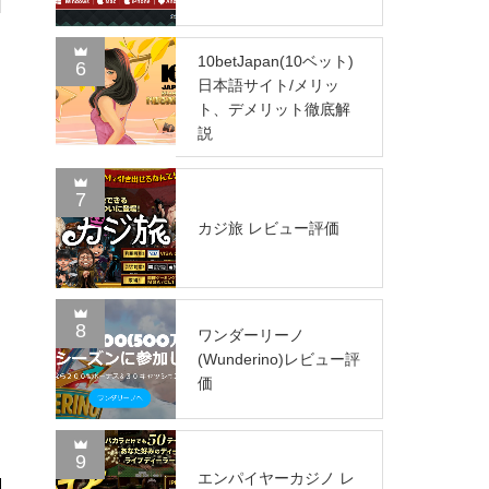
10betJapan(10ベット)
6
日本語サイト/メリッ
ト、デメリット徹底解
説
7
カジ旅 レビュー評価
8
ワンダーリーノ
(Wunderino)レビュー評
価
9
エンパイヤーカジノ レ