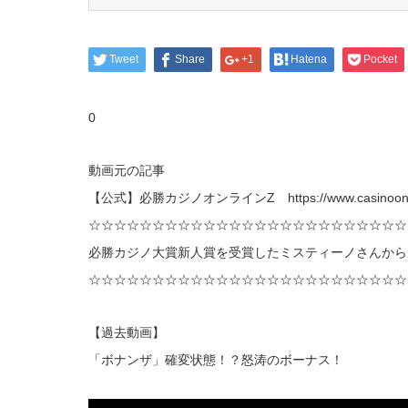
Tweet
Share
+1
Hatena
Pocket
0
動画元の記事
【公式】必勝カジノオンラインZ https://www.casinoonlin
☆☆☆☆☆☆☆☆☆☆☆☆☆☆☆☆☆☆☆☆☆☆☆☆
必勝カジノ大賞新人賞を受賞したミスティーノさんから
☆☆☆☆☆☆☆☆☆☆☆☆☆☆☆☆☆☆☆☆☆☆☆☆☆
【過去動画】
「ボナンザ」確変状態！？怒涛のボーナス！