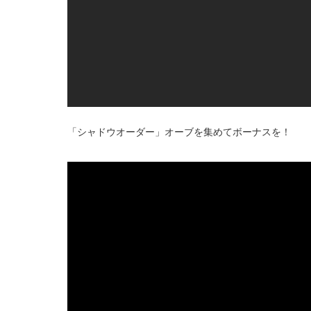
「シャドウオーダー」オーブを集めてボーナスを！