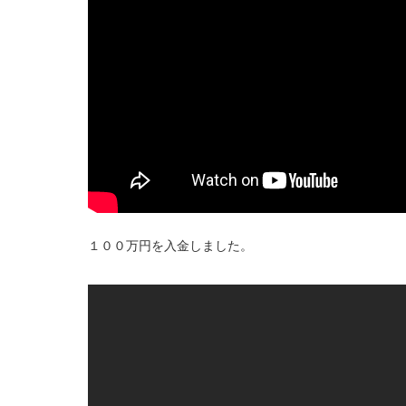
１００万円を入金しました。