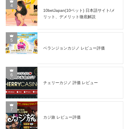
4
10betJapan(10ベット) 日本語サイト/メ
リット、デメリット徹底解説
5
ベランジョンカジノ レビュー評価
6
チェリーカジノ 評価 レビュー
7
カジ旅 レビュー評価