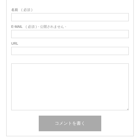
名前
( 必須 )
E-MAIL
( 必須 ) - 公開されません -
URL