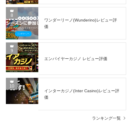
8
ワンダーリーノ(Wunderino)レビュー評
価
9
エンパイヤーカジノ レビュー評価
10
インターカジノ(Inter Casino)レビュー評
価
ランキング一覧