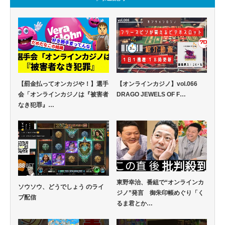
【罰金払ってオンカジや！】選手
【オンラインカジノ】vol.066
会「オンラインカジノは『被害者
DRAGO JEWELS OF F…
なき犯罪』…
東野幸治、番組で“オンラインカ
ソウソウ、どうでしょう のライ
ジノ”発言 御朱印帳めぐり「く
ブ配信
るま君とか…