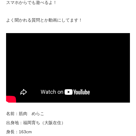
スマホからでも遊べるよ！
よく聞かれる質問とか動画にしてます！
名前：筋肉 めらこ
出身地：福岡育ち（大阪在住）
身長：163cm