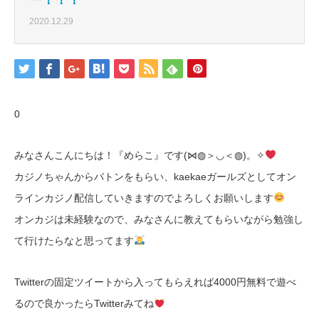
2020.12.29
0
みなさんこんにちは！『めらこ』です(⋈◍＞◡＜◍)。✧
カジノちゃんからバトンをもらい、kaekaeガールズとしてオン
ラインカジノ配信していきますのでよろしくお願いします
オンカジは未経験なので、みなさんに教えてもらいながら勉強し
て行けたらなと思ってます
Twitterの固定ツイートから入ってもらえれば4000円無料で遊べ
るので良かったらTwitterみてね