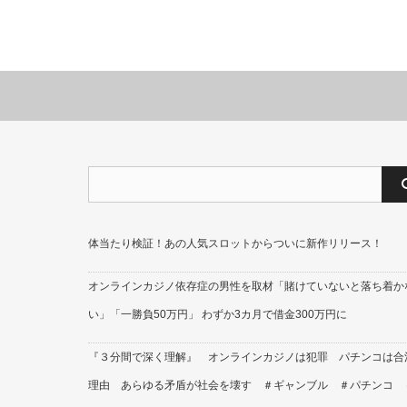
体当たり検証！あの人気スロットからついに新作リリース！
オンラインカジノ依存症の男性を取材「賭けていないと落ち着か
い」「一勝負50万円」 わずか3カ月で借金300万円に
『３分間で深く理解』 オンラインカジノは犯罪 パチンコは合
理由 あらゆる矛盾が社会を壊す ＃ギャンブル ＃パチンコ 