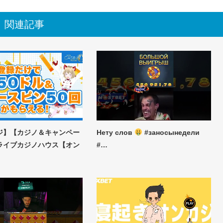
関連記事
ジ】【カジノ＆キャンペー
Нету слов
#заносынедели
ライブカジノハウス【オン
#…