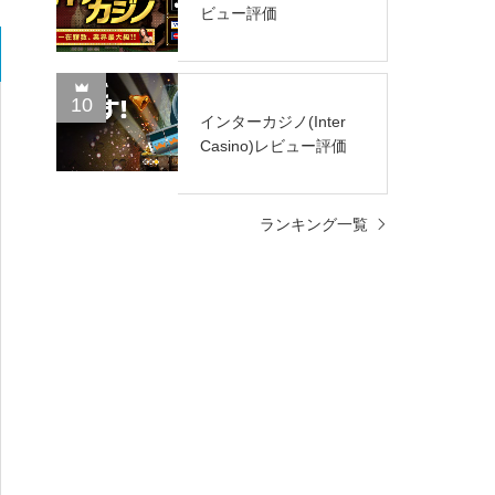
ビュー評価
10
インターカジノ(Inter
Casino)レビュー評価
ランキング一覧