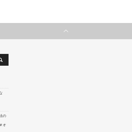
な
法の
＃オ