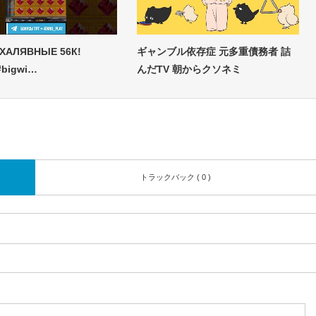
ХАЛЯВНЫЕ 56К!
ギャンブル依存症 元多重債務者 詰
#bigwi…
んだTV 朝からクソネミ
トラックバック ( 0 )