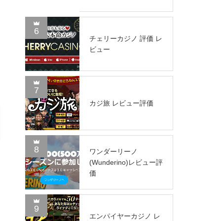
6
チェリーカジノ 評価 レ
ビュー
7
カジ旅 レビュー評価
8
ワンダーリーノ
(Wunderino)レビュー評
価
9
エンパイヤーカジノ レ