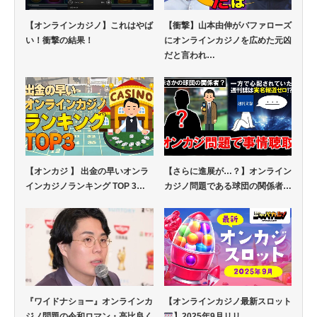
【オンラインカジノ】これはやば
【衝撃】山本由伸がバファローズ
い！衝撃の結果！
にオンラインカジノを広めた元凶
だと言われ…
【オンカジ 】 出金の早いオンラ
【さらに進展が…？】オンライン
インカジノランキング TOP 3…
カジノ問題である球団の関係者…
『ワイドナショー』オンラインカ
【オンラインカジノ最新スロット
ジノ問題の令和ロマン・高比良く
】2025年9月リリ…