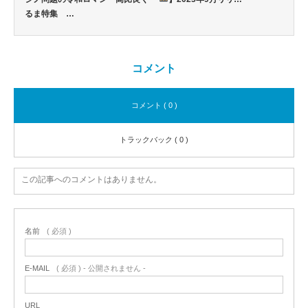
るま特集 …
コメント
コメント ( 0 )
トラックバック ( 0 )
この記事へのコメントはありません。
名前
( 必須 )
E-MAIL
( 必須 ) - 公開されません -
URL