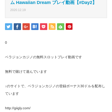
ム Hawaiian Dream プレイ動画【#Day2】
2020.12.19
0
ベラジョンカジノの無料スロットプレイ動画です
無料で賭けて遊んでいます
↓のサイトで、ベラジョンカジノの登録ボーナス30ドルを配布し
ています
http://giigly.com/