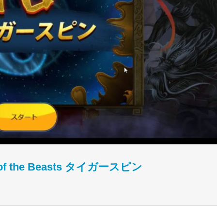
 the Beasts タイガースピン