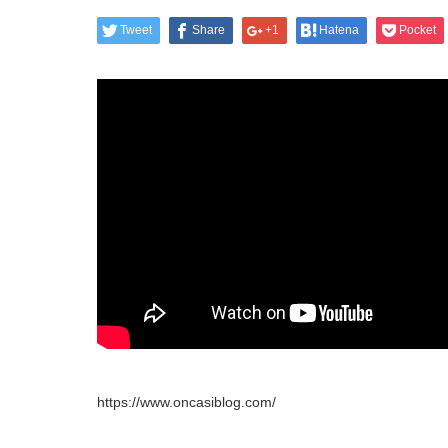
Tweet
Share
+1
Hatena
Pocket
https://www.oncasiblog.com/