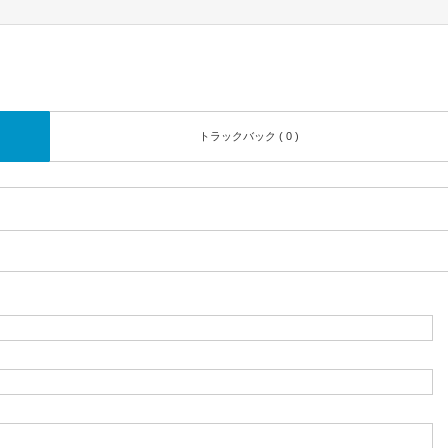
トラックバック ( 0 )