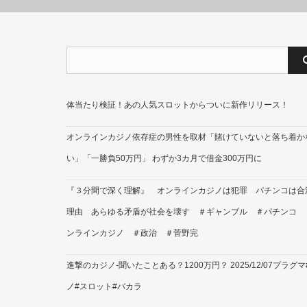
体当たり検証！あの人気スロットからついに新作リリース！
オンラインカジノ依存症の男性を取材「賭けていないと落ち着か
い」「一勝負50万円」 わずか3カ月で借金300万円に
『３分間で深く理解』 オンラインカジノは犯罪 パチンコは合
理由 あらゆる矛盾が社会を壊す ＃ギャンブル ＃パチンコ 
ンラインカジノ ＃政治 ＃菅野完
進撃のカジノ-聞いたことある？1200万円？ 2025/12/07プラグ
ノ#スロット#バカラ