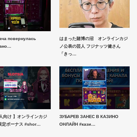
ача повернулась
はまった賭博の沼 オンラインカジ
зано…
ノ公表の芸人 フジナッツ健さん
「きっ…
い人向け 】オンラインカジ
ЗУБАРЕВ ЗАНЕС В КАЗИНО
定ボーナス #shor…
ОНЛАЙН #кази…