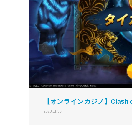
【オンラインカジノ】Clash of
2020.11.30