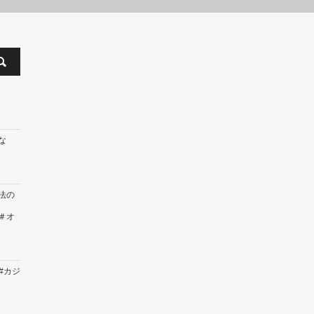
な
法の
＃オ
マ#カジ