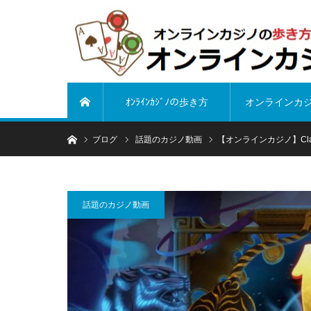
ｵﾝﾗｲﾝｶｼﾞﾉの歩き方
オンラインカ
ホーム
ホーム
ブログ
話題のカジノ動画
【オンラインカジノ】Clash 
話題のカジノ動画