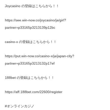
Joycasino の登録はこちらから！！
https://see.win-now.co/joycasino/ja/girl?
partner=p33165p3213139p12bc
casino-x の登録はこちらから！！
https://put.win-now.co/casino-x/ja/japan-city?
partner=p33165p3213132p17ef
188bet の登録はこちらから！！
https://aff.188bet.com/22600/register
#オンラインカジノ