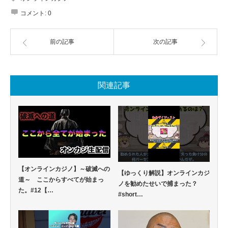
コメント:
0
前の記事
次の記事
関連記事
【オンラインカジノ】～破滅への
【ゆっくり解説】オンラインカジ
道～ ここからすべてが始まっ
ノを勧めたせいで捕まった？
た。#12【…
#short…