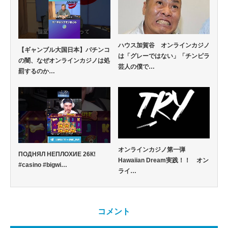
ハウス加賀谷 オンラインカジノ
【ギャンブル大国日本】パチンコ
は「グレーではない」「チンピラ
の闇、なぜオンラインカジノは処
芸人の僕で…
罰するのか…
オンラインカジノ第一弾
ПОДНЯЛ НЕПЛОХИЕ 26К!
Hawaiian Dream実践！！ オン
#casino #bigwi…
ライ…
コメント