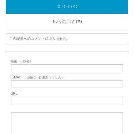
コメント ( 0 )
トラックバック ( 0 )
この記事へのコメントはありません。
名前
( 必須 )
E-MAIL
( 必須 ) - 公開されません -
URL