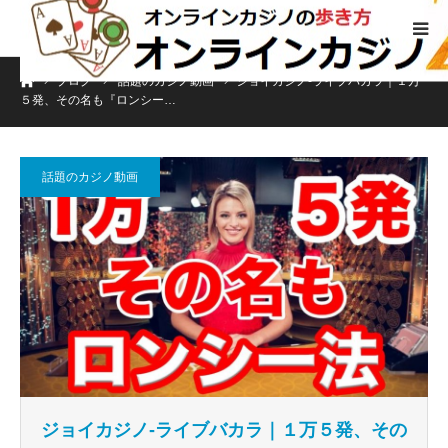
ホーム
ブログ
話題のカジノ動画
ジョイカジノ-ライブバカラ｜１万
５発、その名も『ロンシー…
話題のカジノ動画
ジョイカジノ-ライブバカラ｜１万５発、その