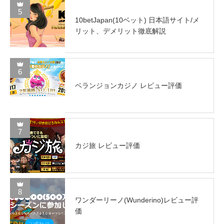
5
10betJapan(10ベット) 日本語サイト/メ
リット、デメリット徹底解説
6
ベランジョンカジノ レビュー評価
7
カジ旅 レビュー評価
8
ワンダーリーノ(Wunderino)レビュー評
価