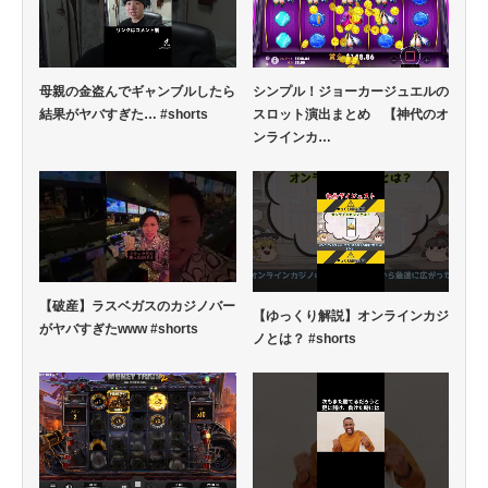
母親の金盗んでギャンブルしたら
シンプル！ジョーカージュエルの
結果がヤバすぎた… #shorts
スロット演出まとめ 【神代のオ
ンラインカ…
【破産】ラスベガスのカジノバー
【ゆっくり解説】オンラインカジ
がヤバすぎたwww #shorts
ノとは？ #shorts