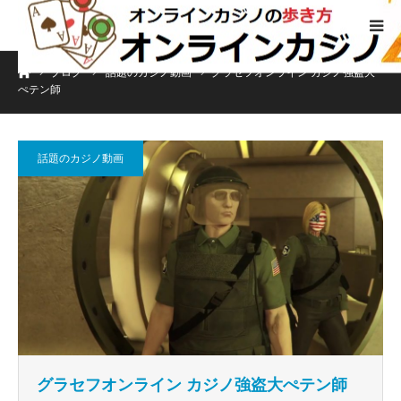
ホーム
ブログ
話題のカジノ動画
グラセフオンライン カジノ強盗大
ぺテン師
話題のカジノ動画
グラセフオンライン カジノ強盗大ぺテン師