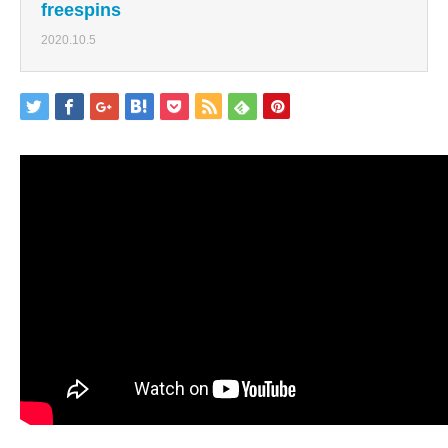
freespins
2020.10.5