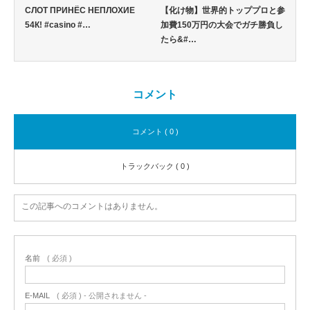
СЛОТ ПРИНЁС НЕПЛОХИЕ
【化け物】世界的トッププロと参
54К! #casino #…
加費150万円の大会でガチ勝負し
たら&#…
コメント
コメント ( 0 )
トラックバック ( 0 )
この記事へのコメントはありません。
名前
( 必須 )
E-MAIL
( 必須 ) - 公開されません -