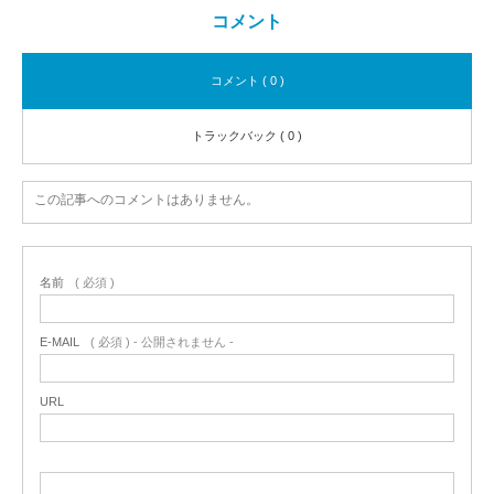
コメント
コメント ( 0 )
トラックバック ( 0 )
この記事へのコメントはありません。
名前
( 必須 )
E-MAIL
( 必須 ) - 公開されません -
URL