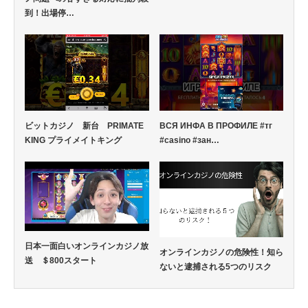
到！出場停…
ビットカジノ 新台 PRIMATE
ВСЯ ИНФА В ПРОФИЛЕ #тг
KING プライメイトキング
#casino #зан…
日本一面白いオンラインカジノ放
オンラインカジノの危険性！知ら
送 ＄800スタート
ないと逮捕される5つのリスク