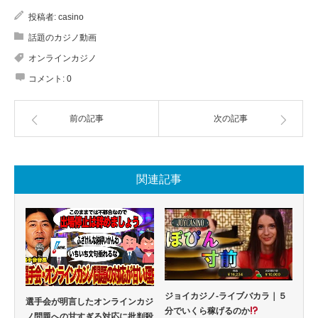
投稿者:
casino
話題のカジノ動画
オンラインカジノ
コメント:
0
前の記事
次の記事
関連記事
ジョイカジノ-ライブバカラ｜５
選手会が明言したオンラインカジ
分でいくら稼げるのか
ノ問題への甘すぎる対応に批判殺