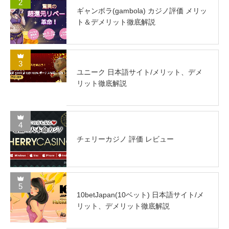
2
ギャンボラ(gambola) カジノ評価 メリッ
ト＆デメリット徹底解説
3
ユニーク 日本語サイト/メリット、デメ
リット徹底解説
4
チェリーカジノ 評価 レビュー
5
10betJapan(10ベット) 日本語サイト/メ
リット、デメリット徹底解説