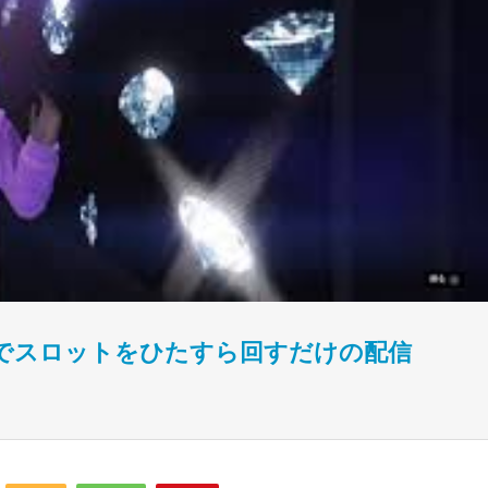
ノでスロットをひたすら回すだけの配信