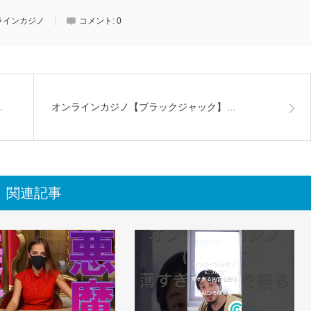
ラインカジノ
コメント:
0
…
オンラインカジノ【ブラックジャック】…
関連記事