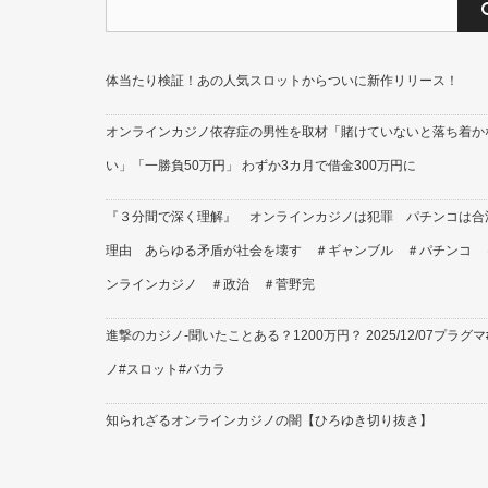
体当たり検証！あの人気スロットからついに新作リリース！
オンラインカジノ依存症の男性を取材「賭けていないと落ち着か
い」「一勝負50万円」 わずか3カ月で借金300万円に
『３分間で深く理解』 オンラインカジノは犯罪 パチンコは合
理由 あらゆる矛盾が社会を壊す ＃ギャンブル ＃パチンコ 
ンラインカジノ ＃政治 ＃菅野完
進撃のカジノ-聞いたことある？1200万円？ 2025/12/07プラグ
ノ#スロット#バカラ
知られざるオンラインカジノの闇【ひろゆき切り抜き】