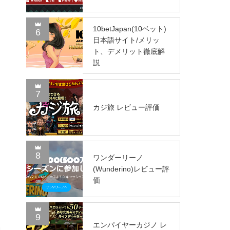
10betJapan(10ベット)
6
日本語サイト/メリッ
ト、デメリット徹底解
説
7
カジ旅 レビュー評価
8
ワンダーリーノ
(Wunderino)レビュー評
価
9
エンパイヤーカジノ レ