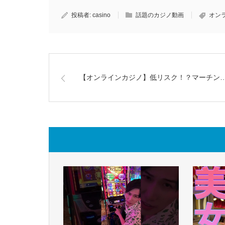
投稿者:
casino
話題のカジノ動画
オン
【オンラインカジノ】低リスク！？マーチン