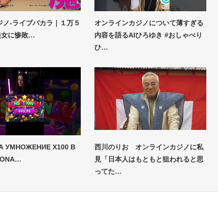
ジノ-ライブバカラ｜１万５
オンラインカジノについて薄すぎる
美女に惨敗…
内容を語るAIひろゆき #おしゃべり
ひ…
 УМНОЖЕНИЕ Х100 В
西川のりお オンラインカジノに私
BONA…
見「日本人はもともと狙われると思
ってた…