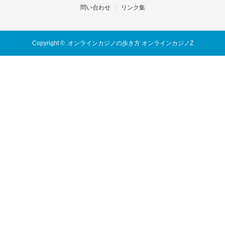
問い合わせ
リンク集
Copyright ©
オンラインカジノの歩き方 オンラインカジノZ