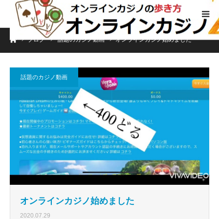
ホーム
ブログ
話題のカジノ動画
オンラインカジノ始めました
話題のカジノ動画
オンラインカジノ始めました
2020.07.29