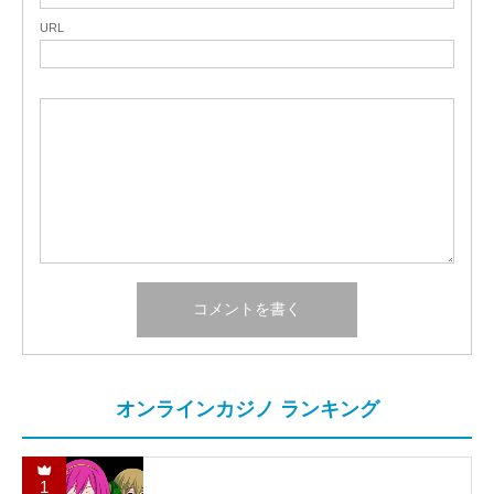
URL
オンラインカジノ ランキング
1