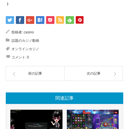
ト
投稿者:
casino
話題のカジノ動画
オンラインカジノ
コメント:
0
前の記事
次の記事
関連記事