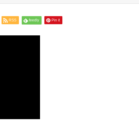
RSS
feedly
Pin it