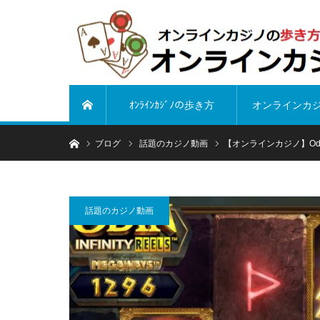
ｵﾝﾗｲﾝｶｼﾞﾉの歩き方
オンラインカ
ホーム
ホーム
ブログ
話題のカジノ動画
【オンラインカジノ】Odin In
話題のカジノ動画