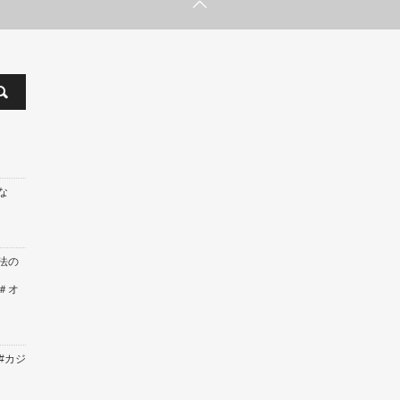
な
法の
＃オ
マ#カジ