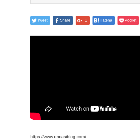
Tweet
Share
+1
Hatena
Pocket
https://www.oncasiblog.com/