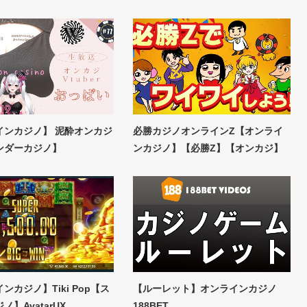
インカジノ】 泥酔オンカジ
必勝カジノオンラインZ【オンライ
ンダーカジノ】
ンカジノ】【必勝Z】【オンカジ】
ンカジノ】Tiki Pop【ス
【ルーレット】オンラインカジノ
ノ】AvatarUX…
188BET