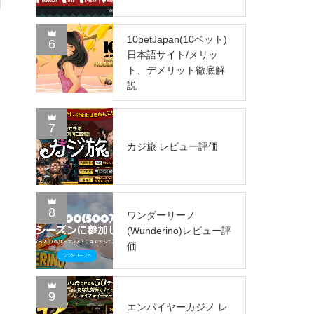
10betJapan(10ベット)
6
日本語サイト/メリッ
ト、デメリット徹底解
説
7
カジ旅 レビュー評価
8
ワンダーリーノ
(Wunderino)レビュー評
価
9
エンパイヤーカジノ レ