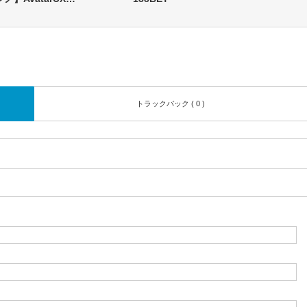
トラックバック ( 0 )