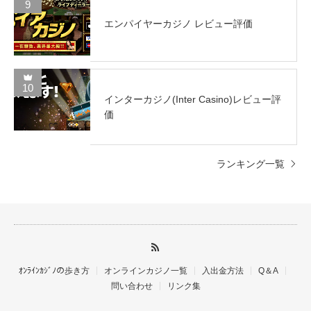
9
エンパイヤーカジノ レビュー評価
10
インターカジノ(Inter Casino)レビュー評
価
ランキング一覧
ｵﾝﾗｲﾝｶｼﾞﾉの歩き方
オンラインカジノ一覧
入出金方法
Q＆A
問い合わせ
リンク集