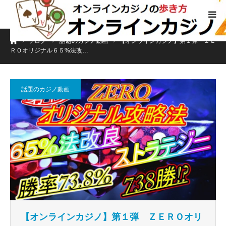
ホーム
ブログ
話題のカジノ動画
【オンラインカジノ】第１弾 ＺＥ
ＲＯオリジナル６５%法改…
話題のカジノ動画
【オンラインカジノ】第１弾 ＺＥＲＯオリ