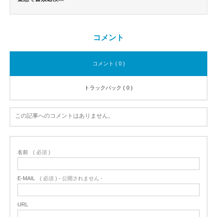
コメント
コメント ( 0 )
トラックバック ( 0 )
この記事へのコメントはありません。
名前
( 必須 )
E-MAIL
( 必須 ) - 公開されません -
URL