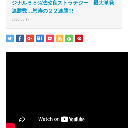
ジナル６５%法改良ストラテジー 最大単発
連勝数…怒涛の２２連勝!!!
2020.06.17