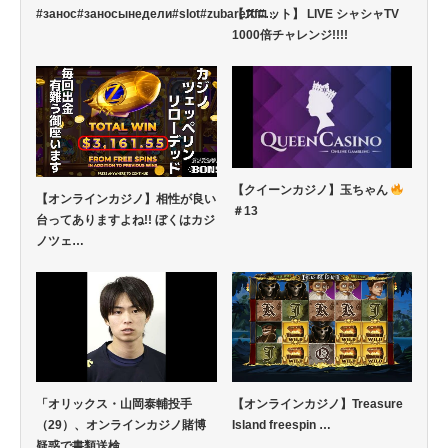
#занос#заносынедели#slot#zubarefff#…
【スロット】 LIVE シャシャTV
1000倍チャレンジ!!!!
【クイーンカジノ】玉ちゃん
【オンラインカジノ】相性が良い
＃13
台ってありますよね!! ぼくはカジ
ノツェ…
「オリックス・山岡泰輔投手
【オンラインカジノ】Treasure
（29）、オンラインカジノ賭博
Island freespin …
疑惑で書類送検…