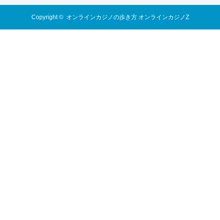
Copyright ©
オンラインカジノの歩き方 オンラインカジノZ