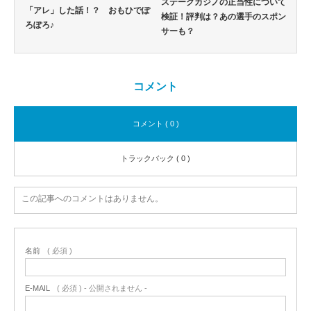
ステークカジノの正当性について
「アレ」した話！？ おもひでぽ
検証！評判は？あの選手のスポン
ろぽろ♪
サーも？
コメント
コメント ( 0 )
トラックバック ( 0 )
この記事へのコメントはありません。
名前
( 必須 )
E-MAIL
( 必須 ) - 公開されません -