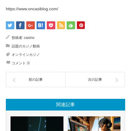
https://www.oncasiblog.com/
投稿者:
casino
話題のカジノ動画
オンラインカジノ
コメント:
0
前の記事
次の記事
関連記事