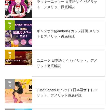
ラッキーニッキー 日本語サイト/メリッ
ト、デメリット徹底解説
2
ギャンボラ(gambola) カジノ評価 メリッ
ト＆デメリット徹底解説
3
ユニーク 日本語サイト/メリット、デメ
リット徹底解説
4
10betJapan(10ベット) 日本語サイト/メ
リット、デメリット徹底解説