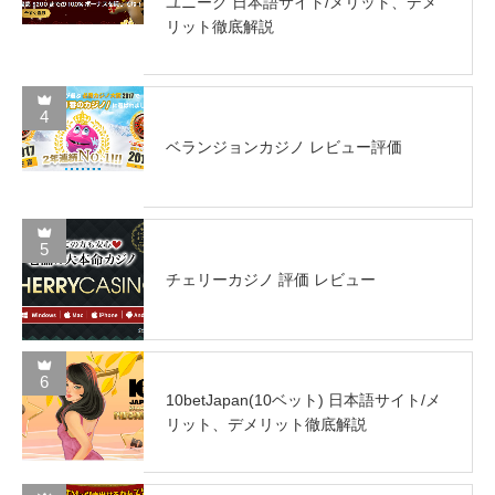
ユニーク 日本語サイト/メリット、デメ
リット徹底解説
4
ベランジョンカジノ レビュー評価
5
チェリーカジノ 評価 レビュー
6
10betJapan(10ベット) 日本語サイト/メ
リット、デメリット徹底解説