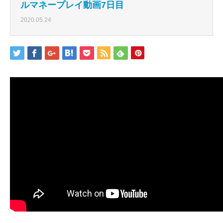
ルマネープレイ動画7日目
2020.05.24