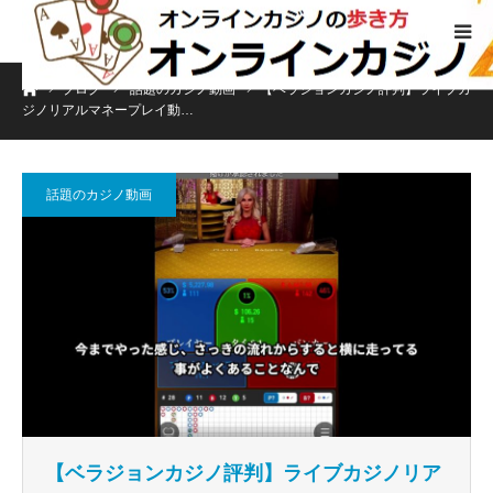
ホーム
ブログ
話題のカジノ動画
【ベラジョンカジノ評判】ライブカ
ジノリアルマネープレイ動…
話題のカジノ動画
【ベラジョンカジノ評判】ライブカジノリア