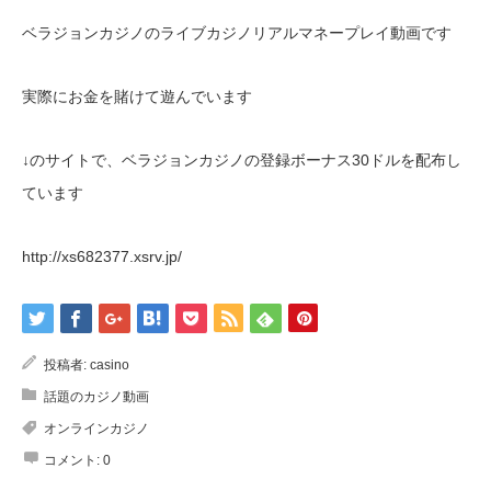
ベラジョンカジノのライブカジノリアルマネープレイ動画です
実際にお金を賭けて遊んでいます
↓のサイトで、ベラジョンカジノの登録ボーナス30ドルを配布し
ています
http://xs682377.xsrv.jp/
投稿者:
casino
話題のカジノ動画
オンラインカジノ
コメント:
0