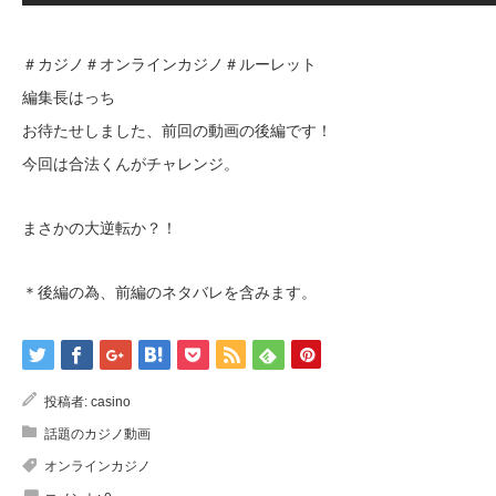
＃カジノ＃オンラインカジノ＃ルーレット
編集長はっち
お待たせしました、前回の動画の後編です！
今回は合法くんがチャレンジ。
まさかの大逆転か？！
＊後編の為、前編のネタバレを含みます。
投稿者:
casino
話題のカジノ動画
オンラインカジノ