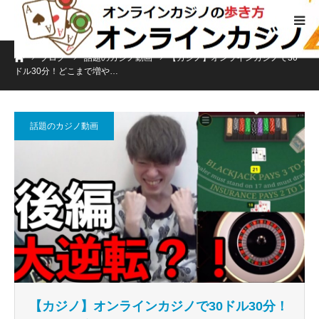
ホーム
ブログ
話題のカジノ動画
【カジノ】オンラインカジノで30
ドル30分！どこまで増や…
話題のカジノ動画
【カジノ】オンラインカジノで30ドル30分！