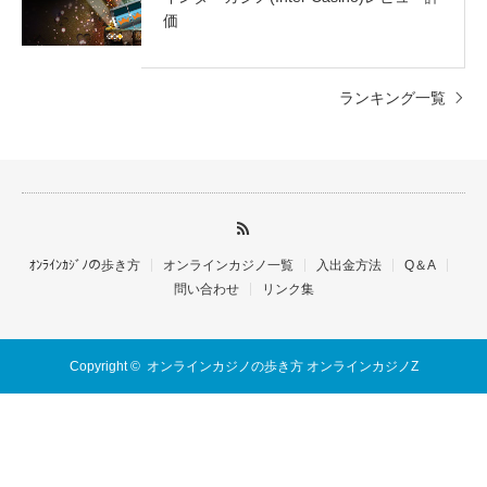
価
ランキング一覧
ｵﾝﾗｲﾝｶｼﾞﾉの歩き方
オンラインカジノ一覧
入出金方法
Q＆A
問い合わせ
リンク集
Copyright ©
オンラインカジノの歩き方 オンラインカジノZ