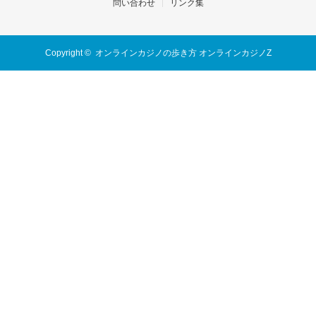
問い合わせ
リンク集
Copyright ©
オンラインカジノの歩き方 オンラインカジノZ