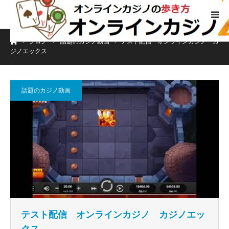
ホーム
ブログ
話題のカジノ動画
テスト配信 オンラインカジノ カ
ジノエックス
話題のカジノ動画
テスト配信 オンラインカジノ カジノエッ
クス