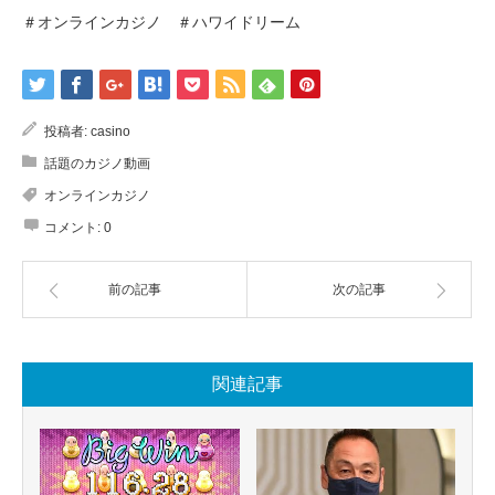
＃オンラインカジノ ＃ハワイドリーム
投稿者:
casino
話題のカジノ動画
オンラインカジノ
コメント:
0
前の記事
次の記事
関連記事