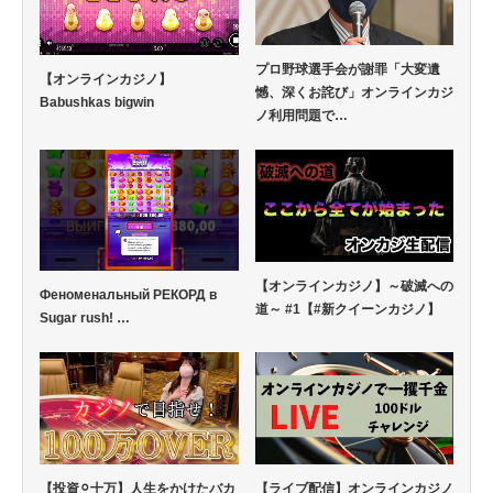
プロ野球選手会が謝罪「大変遺
【オンラインカジノ】
憾、深くお詫び」オンラインカジ
Babushkas bigwin
ノ利用問題で…
【オンラインカジノ】～破滅への
Феноменальный РЕКОРД в
道～ #1【#新クイーンカジノ】
Sugar rush! …
【投資⚪︎十万】人生をかけたバカ
【ライブ配信】オンラインカジノ