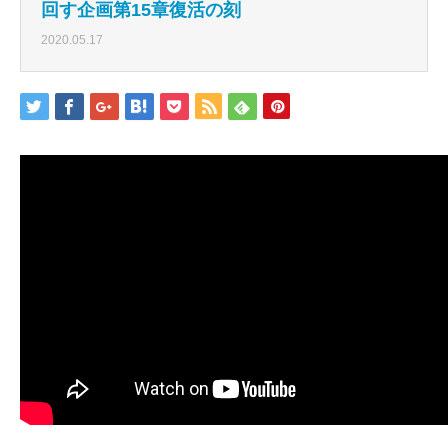
回す企画第15章復活の刻
2020.05.17