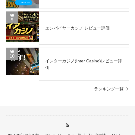
9
エンパイヤーカジノ レビュー評価
10
インターカジノ(Inter Casino)レビュー評
価
ランキング一覧