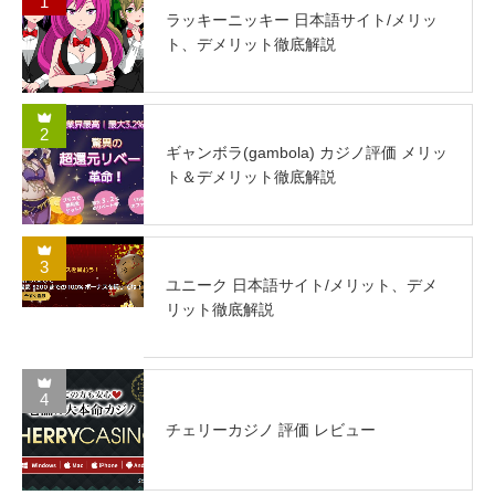
1
ラッキーニッキー 日本語サイト/メリッ
ト、デメリット徹底解説
2
ギャンボラ(gambola) カジノ評価 メリッ
ト＆デメリット徹底解説
3
ユニーク 日本語サイト/メリット、デメ
リット徹底解説
4
チェリーカジノ 評価 レビュー