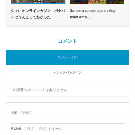
久々にオンラインカジノ ボナバ
Занос в казике #рек #zloy
イはうんこってわかった
#slot #mo…
コメント
コメント ( 0 )
トラックバック ( 0 )
この記事へのコメントはありません。
名前
( 必須 )
E-MAIL
( 必須 ) - 公開されません -