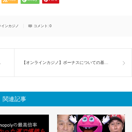
ラインカジノ
コメント:
0
…
【オンラインカジノ】ボーナスについての基…
関連記事