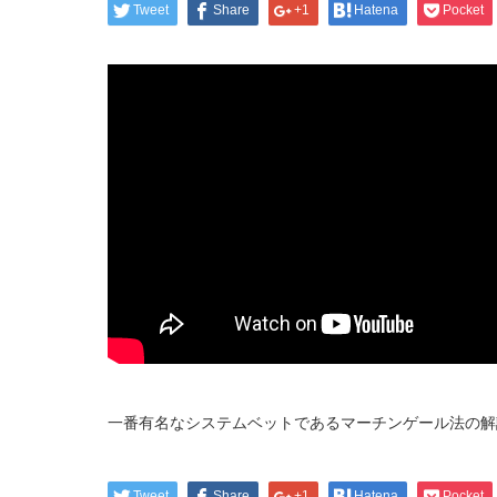
Tweet
Share
+1
Hatena
Pocket
一番有名なシステムベットであるマーチンゲール法の解
Tweet
Share
+1
Hatena
Pocket