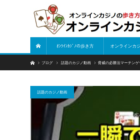
ｵﾝﾗｲﾝｶｼﾞﾉの歩き方
オンラインカ
ホーム
ホーム
ブログ
話題のカジノ動画
脅威の必勝法マーチンゲ
話題のカジノ動画