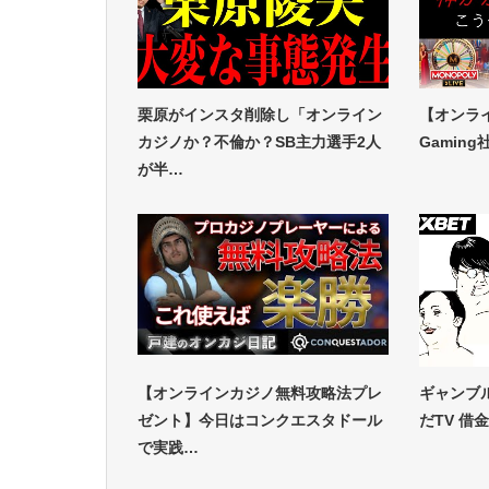
栗原がインスタ削除し「オンライン
【オンライ
カジノか？不倫か？SB主力選手2人
Gaming
が半…
【オンラインカジノ無料攻略法プレ
ギャンブ
ゼント】今日はコンクエスタドール
だTV 借
で実践…