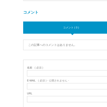
コメント
コメント ( 0 )
この記事へのコメントはありません。
名前
( 必須 )
E-MAIL
( 必須 ) - 公開されません -
URL