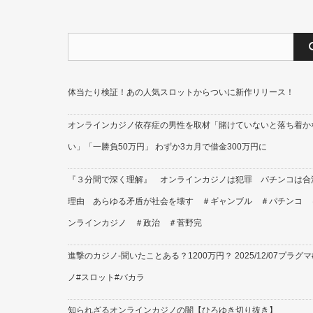
体当たり検証！あの人気スロットからついに新作リリース！
オンラインカジノ依存症の男性を取材「賭けていないと落ち着か
い」「一勝負50万円」 わずか3カ月で借金300万円に
『３分間で深く理解』 オンラインカジノは犯罪 パチンコは合
理由 あらゆる矛盾が社会を壊す ＃ギャンブル ＃パチンコ 
ンラインカジノ ＃政治 ＃菅野完
進撃のカジノ-聞いたことある？1200万円？ 2025/12/07プラグ
ノ#スロット#バカラ
知られざるオンラインカジノの闇【ひろゆき切り抜き】