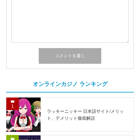
オンラインカジノ ランキング
1
ラッキーニッキー 日本語サイト/メリッ
ト、デメリット徹底解説