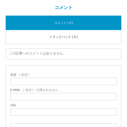
コメント
コメント ( 0 )
トラックバック ( 0 )
この記事へのコメントはありません。
名前
( 必須 )
E-MAIL
( 必須 ) - 公開されません -
URL