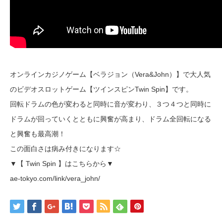
オンラインカジノゲーム【ベラジョン（Vera&John）】で大人気
のビデオスロットゲーム【ツインスピンTwin Spin】です。
回転ドラムの色が変わると同時に音が変わり、３つ４つと同時に
ドラムが回っていくとともに興奮が高まり、ドラム全回転になる
と興奮も最高潮！
この面白さは病み付きになります☆
▼【 Twin Spin 】はこちらから▼
ae-tokyo.com/link/vera_john/