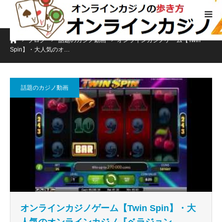
ホーム
ブログ
話題のカジノ動画
オンラインカジノゲーム【Twin
Spin】・大人気のオ…
話題のカジノ動画
オンラインカジノゲーム【Twin Spin】・大
人気のオンラインカジノ『ベラジョン