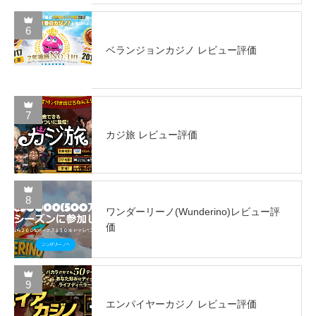
6
ベランジョンカジノ レビュー評価
7
カジ旅 レビュー評価
8
ワンダーリーノ(Wunderino)レビュー評
価
9
エンパイヤーカジノ レビュー評価