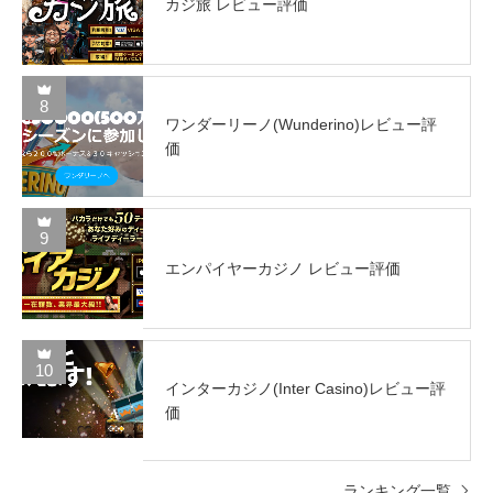
カジ旅 レビュー評価
8
ワンダーリーノ(Wunderino)レビュー評
価
9
エンパイヤーカジノ レビュー評価
10
インターカジノ(Inter Casino)レビュー評
価
ランキング一覧