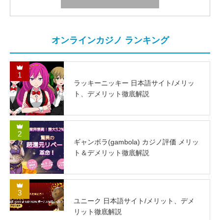
オンラインカジノ ランキング
1
ラッキーニッキー 日本語サイト/メリッ
ト、デメリット徹底解説
2
ギャンボラ(gambola) カジノ評価 メリッ
ト＆デメリット徹底解説
3
ユニーク 日本語サイト/メリット、デメ
リット徹底解説