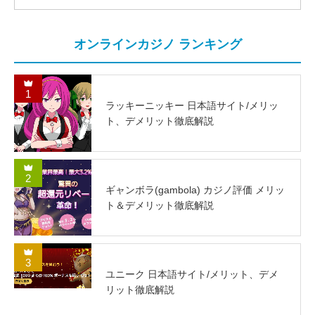
オンラインカジノ ランキング
1
ラッキーニッキー 日本語サイト/メリッ
ト、デメリット徹底解説
2
ギャンボラ(gambola) カジノ評価 メリッ
ト＆デメリット徹底解説
3
ユニーク 日本語サイト/メリット、デメ
リット徹底解説