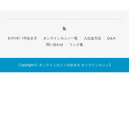
ｵﾝﾗｲﾝｶｼﾞﾉの歩き方
オンラインカジノ一覧
入出金方法
Q＆A
問い合わせ
リンク集
Copyright ©
オンラインカジノの歩き方 オンラインカジノZ