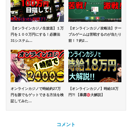
【オンラインカジノ生放送】１万
【オンラインカジノ攻略法】テー
円を１００万円にする！必勝法
ブルゲームは苦戦するのが当たり
31システム…
前！？約2…
オンラインカジノで時給約27万
【オンラインカジノ】時給18万
円を誰でもゲットできる方法を検
円?! 【暴露
大解説】
証してみた…
コメント