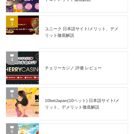
3
ユニーク 日本語サイト/メリット、デメ
リット徹底解説
4
チェリーカジノ 評価 レビュー
5
10betJapan(10ベット) 日本語サイト/メ
リット、デメリット徹底解説
6