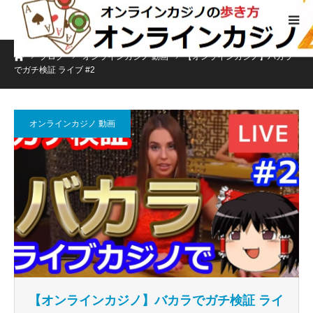
ホーム
ブログ
オンラインカジノ 動画
【オンラインカジノ】バカラ
でガチ検証 ライブ #2
オンラインカジノ 動画
【オンラインカジノ】バカラでガチ検証 ライ