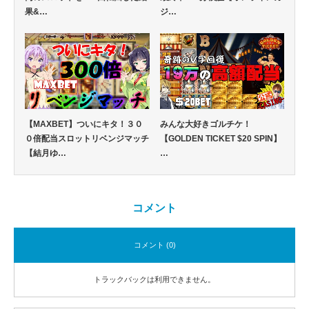
果&…
ジ…
【MAXBET】ついにキタ！３０
みんな大好きゴルチケ！
０倍配当スロットリベンジマッチ
【GOLDEN TICKET $20 SPIN】
【結月ゆ…
…
コメント
コメント (0)
トラックバックは利用できません。