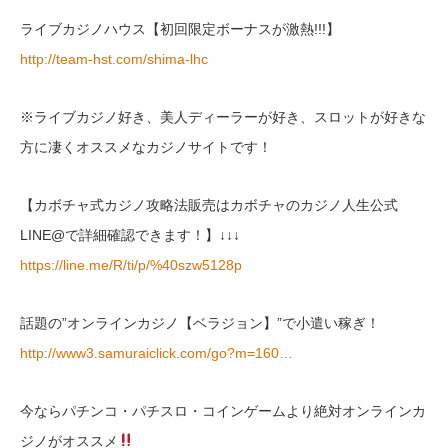
ライブカジノハウス【初回限定ボーナスが激熱!!!】
http://team-hst.com/shima-lhc
※ライブカジノ好き、美人ディーラーが好き、スロットが好きな
方に凄くオススメなカジノサイトです！
【カボチャ式カジノ攻略法販売はカボチャのカジノ人生公式
LINE@で詳細確認できます！】↓↓↓
https://line.me/R/ti/p/%40szw5128p
話題の”オンラインカジノ【ベラジョン】”で小遣い稼ぎ！
http://www3.samuraiclick.com/go?m=160…
今ならパチンコ・パチスロ・コインゲームより絶対オンラインカ
ジノがオススメ