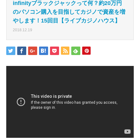
infinityブラックジャックって何？約20万円
のパソコン購入を目指してカジノで資産を増
やします！15回目【ライブカジノハウス】
2018.12.19