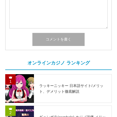
オンラインカジノ ランキング
1
ラッキーニッキー 日本語サイト/メリッ
ト、デメリット徹底解説
2