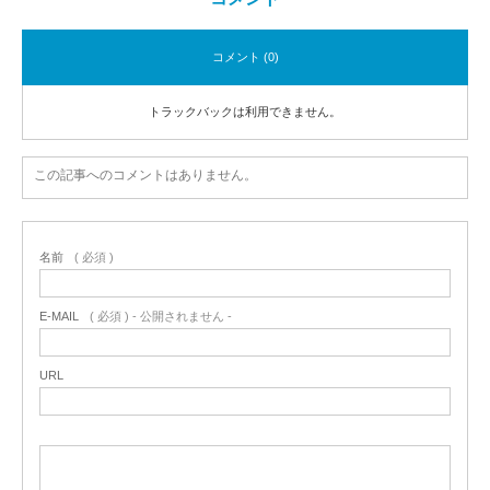
コメント (0)
トラックバックは利用できません。
この記事へのコメントはありません。
名前
( 必須 )
E-MAIL
( 必須 ) - 公開されません -
URL